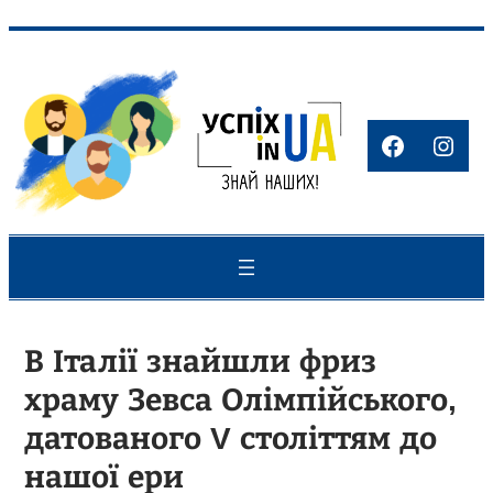
Перейти
до
вмісту
Faceboo
Inst
В Італії знайшли фриз
храму Зевса Олімпійського,
датованого V століттям до
нашої ери