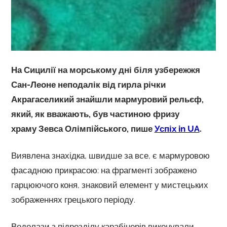
На Сицилії на морському дні біля узбережжя
Сан-Леоне неподалік від гирла річки
Акрагаселикий знайшли мармуровий рельєф,
який, як вважають, був частиною фризу
храму Зевса Олімпійського, пише
Успіх in UA
.
Виявлена ​​знахідка, швидше за все, є мармуровою
фасадною прикрасою: на фрагменті зображено
гарцюючого коня, знаковий елемент у мистецьких
зображеннях грецького періоду.
Водолази з підрозділу карабінерів виконували