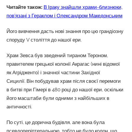
Читайте також:
В Іраку знайшли храми-близнюки,
пов’язані з Гераклом і Олександром Македонським
Його вивчення дасть нові знання про цю грандіозну
споруду V століття до нашої ери.
Храм Зевса був зведений тираном Тероном,
правителем грецької колонії Акрагас (нині відомої
як Агрідженто) і значної частини Західної
Сицилії. Він побудував храм після своєї перемоги
в битві при Гімері в 480 році до нашої ери, оскільки
його масштаби були одними з найбільших в
античності.
По суті, це дорична будівля, але вона була
псевдоперіптеральною, тобто не було колон, що