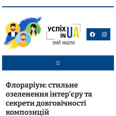
Перейти
до
вмісту
Faceboo
Inst
Флораріум: стильне
озеленення інтер’єру та
секрети довговічності
композицій