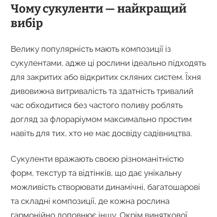
Чому сукуленти — найкращий
вибір
Велику популярність мають композиції із
сукулентами, адже ці рослини ідеально підходять
для закритих або відкритих скляних систем. Їхня
дивовижна витривалість та здатність тривалий
час обходитися без частого поливу роблять
догляд за флораріумом максимально простим
навіть для тих, хто не має досвіду садівництва.
Сукуленти вражають своєю різноманітністю
форм, текстур та відтінків, що дає унікальну
можливість створювати динамічні, багатошарові
та складні композиції, де кожна рослина
гармонійно доповнює іншу. Окрім виняткової