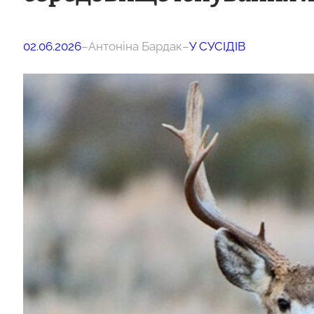
02.06.2026
–
Антоніна Бардак
–
У СУСІДІВ