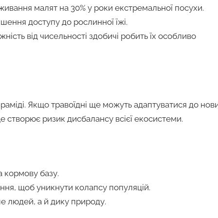
иживання малят на 30% у роки екстремальної посухи.
шення доступу до рослинної їжі.
жність від чисельності здобичі робить їх особливо
іраміді. Якщо травоїдні ще можуть адаптуватися до нов
е створює ризик дисбалансу всієї екосистеми.
а кормову базу.
ння, щоб уникнути колапсу популяцій.
е людей, а й дику природу.