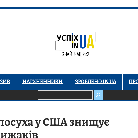
ЗИВ
НАТХНЕННИКИ
ЗРОБЛЕНО IN UA
ПР
Пошук
 посуха у США знищує
хижаків