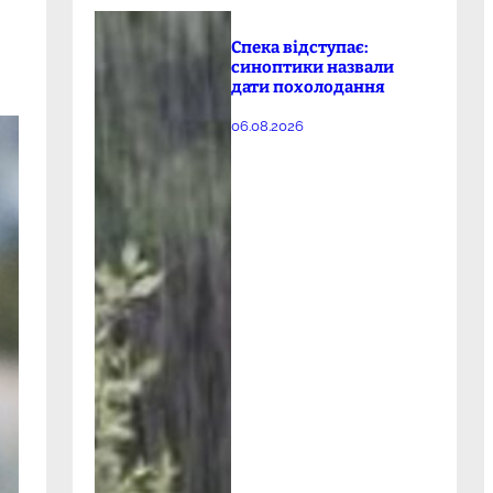
Спека відступає:
синоптики назвали
дати похолодання
06.08.2026