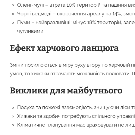
Олені-мулі – втрата 10% територій та падіння в
Чорні ведмеді – скорочення ареалу на 14%, змен
Пуми – найвразливіші: мінус 18% територій, зале
чутливими.
Ефект харчового ланцюга
Зміни посилюються в міру руху вгору по харчовій п
умов, то хижаки втрачають можливість полювати. Ц
Виклики для майбутнього
Посуха та пожежі взаємодіють, знищуючи ліси т
Хижаки та здобич потребують спільного управлі
Кліматичне планування має враховувати не лиш