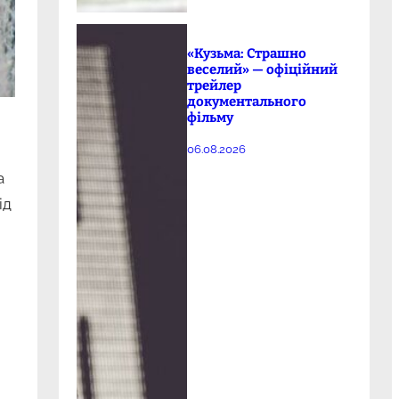
«Кузьма: Страшно
веселий» — офіційний
трейлер
документального
фільму
06.08.2026
а
ід