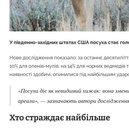
У південно-західних штатах США посуха стає го
Нове дослідження показало: за останнє десятиліт
10% для оленів-мулів, на 14% для чорних ведмедів т
наявності здобичі, опинилися під найбільшим уда
«Посуха діє як невидимий хижак: вона змен
ареали», — зазначають автори дослідження
Хто страждає найбільше