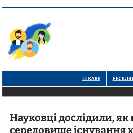
Перейти
до
вмісту
ЦІКАВЕ
ЕКСКЛЮ
Науковці дослідили, як
середовище існування 