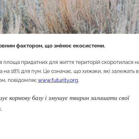
ловним фактором, що змінює екосистеми.
тя площа придатних для життя територій скоротилася н
а на 18% для пум. Це означає, що хижаки, які залежать в
ром, повідомляє
www.futurity.org
.
шує кормову базу і змушує тварин залишати свої
.