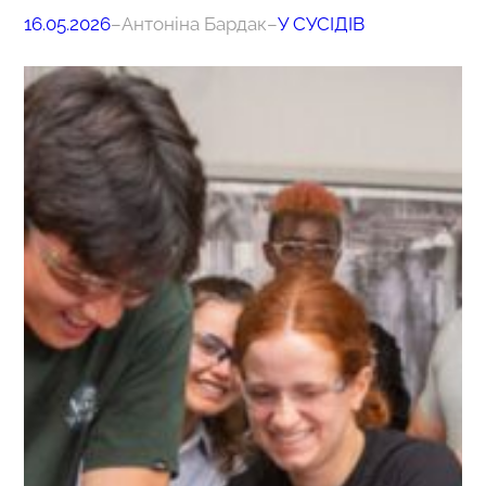
16.05.2026
–
Антоніна Бардак
–
У СУСІДІВ