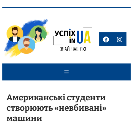
Перейти
до
вмісту
Faceboo
Inst
Американські студенти
створюють «невбивані»
машини