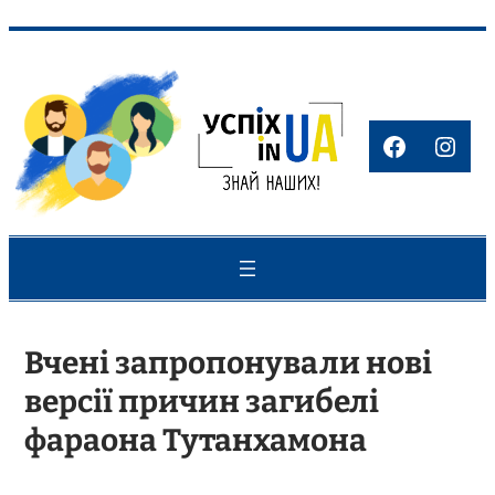
Перейти
до
вмісту
Faceboo
Inst
Вчені запропонували нові
версії причин загибелі
фараона Тутанхамона