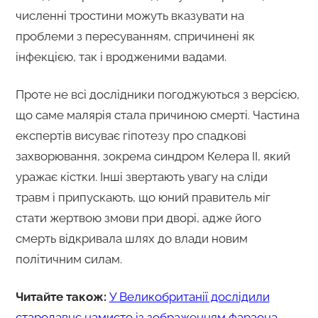
численні тростини можуть вказувати на
проблеми з пересуванням, спричинені як
інфекцією, так і вродженими вадами.
Проте не всі дослідники погоджуються з версією,
що саме малярія стала причиною смерті. Частина
експертів висуває гіпотезу про спадкові
захворювання, зокрема синдром Келера II, який
уражає кістки. Інші звертають увагу на сліди
травм і припускають, що юний правитель міг
стати жертвою змови при дворі, адже його
смерть відкривала шлях до влади новим
політичним силам.
Читайте також:
У Великобританії дослідили
стародавнє намисто із зображенням фараона