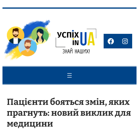
Перейти
до
вмісту
Faceboo
Inst
Пацієнти бояться змін, яких
прагнуть: новий виклик для
медицини