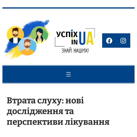
Перейти
до
вмісту
Faceboo
Inst
Втрата слуху: нові
дослідження та
перспективи лікування