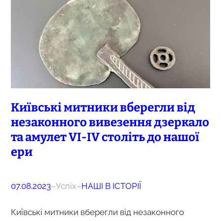
Київські митники вберегли від
незаконного вивезення дзеркало
та амулет VI-IV століть до нашої
ери
07.08.2023
–
Успіх
–
НАШІ В ІСТОРІЇ
Київські митники вберегли від незаконного