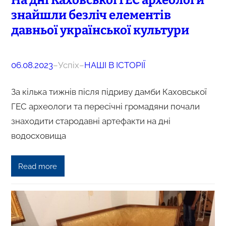
На дні Каховської ГЕС археологи
знайшли безліч елементів
давньої української культури
06.08.2023
–
Успіх
–
НАШІ В ІСТОРІЇ
За кілька тижнів після підриву дамби Каховської
ГЕС археологи та пересічні громадяни почали
знаходити стародавні артефакти на дні
водосховища
Read more