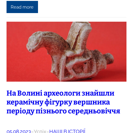
Read more
На Волині археологи знайшли
керамічну фігурку вершника
періоду пізнього середньовіччя
05.08.2023
–
Успіх
–
НАШІ В ІСТОРІЇ