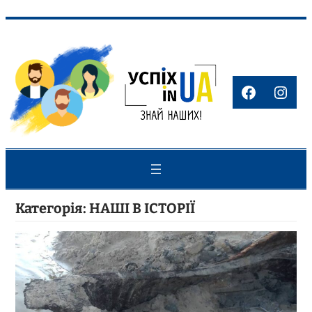
Перейти
до
вмісту
Faceboo
Inst
Категорія:
НАШІ В ІСТОРІЇ