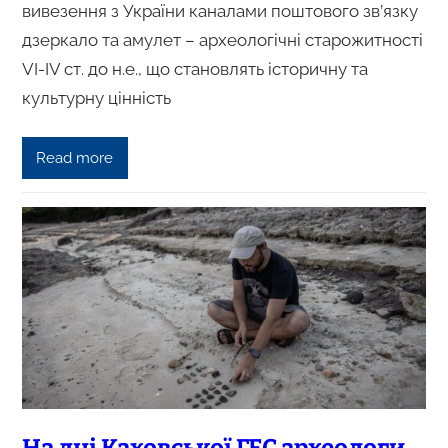
вивезення з України каналами поштового зв’язку
дзеркало та амулет – археологічні старожитності
VI-ІV ст. до н.е., що становлять історичну та
культурну цінність
Read more