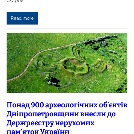
скарби”
Read more
Понад 900 археологічних об’єктів
Дніпропетровщини внесли до
Держреєстру нерухомих
пам’яток України