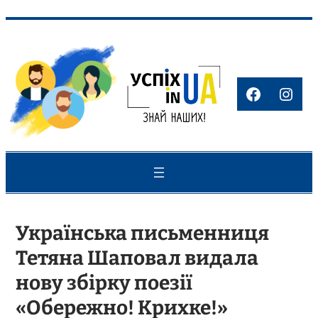
Перейти
до
вмісту
Faceboo
Inst
Українська письменниця
Тетяна Шаповал видала
нову збірку поезії
«Обережно! Крихке!»