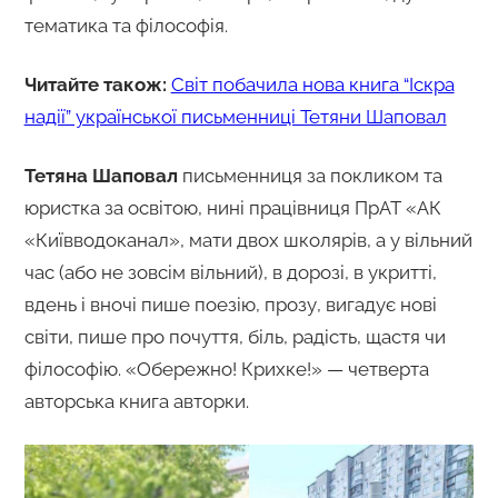
тематика та філософія.
Читайте також:
Світ побачила нова книга “Іскра
надії” української письменниці Тетяни Шаповал
Тетяна Шаповал
письменниця за покликом та
юристка за освітою, нині працівниця ПрАТ «АК
«Київводоканал», мати двох школярів, а у вільний
час (або не зовсім вільний), в дорозі, в укритті,
вдень і вночі пише поезію, прозу, вигадує нові
світи, пише про почуття, біль, радість, щастя чи
філософію. «Обережно! Крихке!» — четверта
авторська книга авторки.