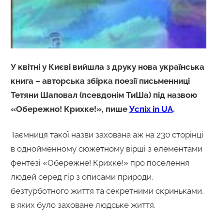
У квітні у Києві вийшла з друку нова українська
книга – авторська збірка поезії письменниці
Тетяни Шаповал (псевдонім ТиШа) під назвою
«Обережно! Крихке!», пише
Успіх in UA
.
Таємниця такої назви захована аж на 230 сторінці
в однойменному сюжетному вірші з елементами
фентезі «Обережне! Крихке!» про поселення
людей серед гір з описами природи,
безтурботного життя та секретними скриньками,
в яких було заховане людське життя.