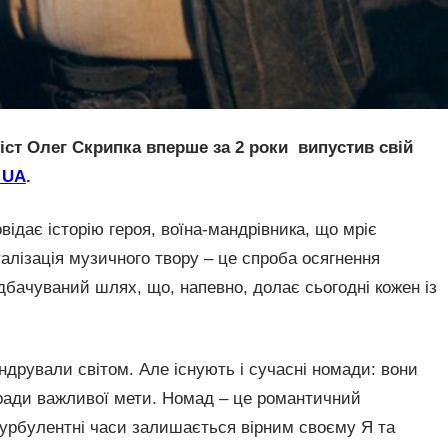
іст Олег Скрипка вперше за 2 роки випустив свій
n UA
.
відає історію героя, воїна-мандрівника, що мріє
алізація музичного твору – це спроба осягнення
едбачуваний шлях, що, напевно, долає сьогодні кожен із
андрували світом. Але існують і сучасні номади: вони
ради важливої мети. Номад – це романтичний
турбулентні часи залишається вірним своєму Я та