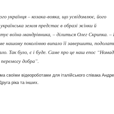
го українця – козака-вояка, що усвідомлює, його
А українська земля предстає в образі жінки й
тує воїна-мандрівника, – ділиться Олег Скрипка. – 
ме нашому поколінню випало її завершити, подолат
зло. Так було, є і буде. Саме про це наш епос “Нома
у перемогу добра”.
ома своїми відеороботами для італійського співака Андр
Друга ріка та інших.