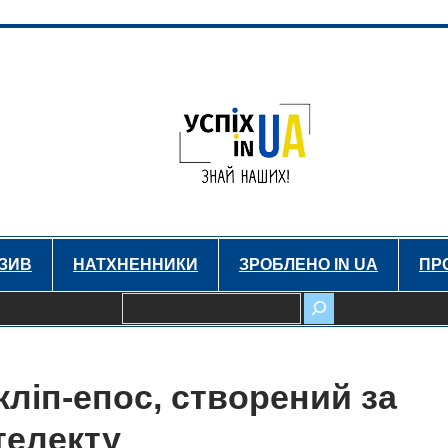
ЗИВ
НАТХНЕННИКИ
ЗРОБЛЕНО IN UA
ПР
Пошук
ліп-епос, створений за
телекту