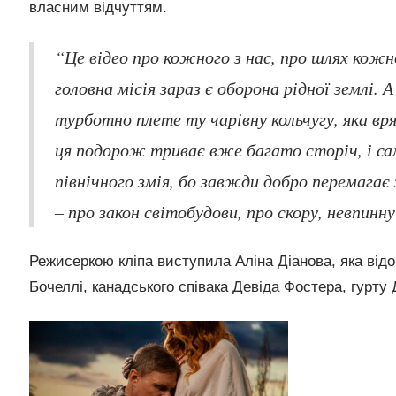
власним відчуттям.
“Це відео про кожного з нас, про шлях кожно
головна місія зараз є оборона рідної землі. 
турботно плете ту чарівну кольчугу, яка вря
ця подорож триває вже багато сторіч, і са
північного змія, бо завжди добро перемагає 
– про закон світобудови, про скору, невпинн
Режисеркою кліпа виступила Аліна Діанова, яка від
Бочеллі, канадського співака Девіда Фостера, гурту 