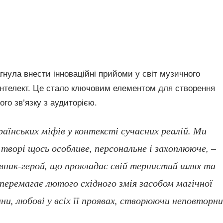
нула внести інноваційні прийоми у світ музичного
нтелект. Це стало ключовим елементом для створення
го зв’язку з аудиторією.
аїнських міфів у контексті сучасних реалій. Ми
 творі щось особливе, персональне і захоплююче, –
рівник-герой, що прокладає свій тернистий шлях та
 перемагає лютого східного змія засобом магічної
и, любові у всіх її проявах, створюючи неповторн