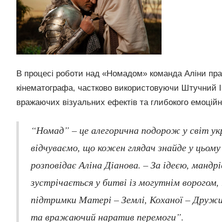
В процесі роботи над «Номадом» команда Аліни праг
кінематографа, частково використовуючи Штучний І
вражаючих візуальних ефектів та глибокого емоційно
“Номад” – це алегорична подорож у світ укр
відчуваємо, що кожен глядач знайде у цьому
розповідає Аліна Діанова. – За ідеєю, манд
зустрічається у битві із могутнім ворогом,
підтримки Матері – Землі, Коханої – Дружин
та вражаючий наратив перемоги”.