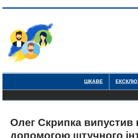
Перейти
до
вмісту
ЦІКАВЕ
ЕКСКЛЮ
Олег Скрипка випустив к
допомогою штучного ін