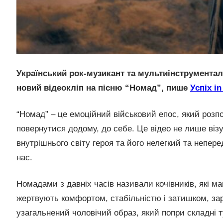
Український рок-музикант та мультиінструментал
новий відеокліп на пісню “Номад”, пише
Успіх i
“Номад” – це емоційний військовий епос, який розпо
повернутися додому, до себе. Це відео не лише візу
внутрішнього світу героя та його нелегкий та непер
нас.
Номадами з давніх часів називали кочівників, які м
жертвують комфортом, стабільністю і затишком, за
узагальнений чоловічий образ, який попри складні 