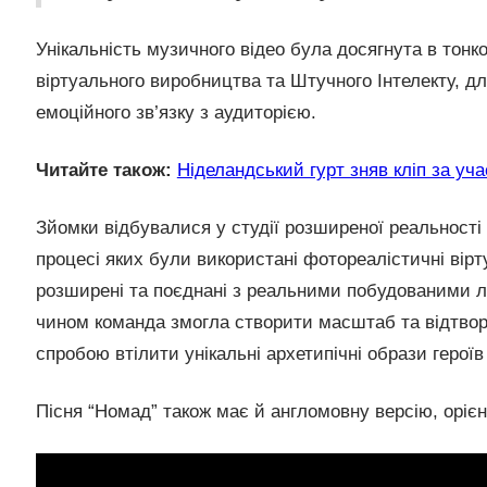
Унікальність музичного відео була досягнута в тонк
віртуального виробництва та Штучного Інтелекту, д
емоційного зв’язку з аудиторією.
Читайте також:
Ніделандський гурт зняв кліп за уча
Зйомки відбувалися у студії розширеної реальності і
процесі яких були використані фотореалістичні вірт
розширені та поєднані з реальними побудованими 
чином команда змогла створити масштаб та відтворит
спробою втілити унікальні архетипічні образи героїв
Пісня “Номад” також має й англомовну версію, оріє