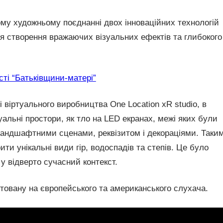
ому художньому поєднанні двох інноваційних технологій
ля створення вражаючих візуальних ефектів та глибокого
сті “Батьківщини-матері”
 віртуального виробництва One Location xR studio, в
уальні простори, як тло на LED екранах, межі яких були
ландшафтними сценами, реквізитом і декораціями. Таки
и унікальні види гір, водоспадів та степів. Це було
 у відверто сучасний контекст.
нтовану на європейського та американського слухача.