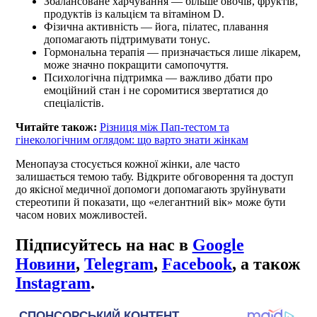
Збалансоване харчування — більше овочів, фруктів,
продуктів із кальцієм та вітаміном D.
Фізична активність — йога, пілатес, плавання
допомагають підтримувати тонус.
Гормональна терапія — призначається лише лікарем,
може значно покращити самопочуття.
Психологічна підтримка — важливо дбати про
емоційний стан і не соромитися звертатися до
спеціалістів.
Читайте також:
Різниця між Пап-тестом та
гінекологічним оглядом: що варто знати жінкам
Менопауза стосується кожної жінки, але часто
залишається темою табу. Відкрите обговорення та доступ
до якісної медичної допомоги допомагають зруйнувати
стереотипи й показати, що «елегантний вік» може бути
часом нових можливостей.
Підписуйтесь на нас в
Google
Новини
,
Telegram
,
Facebook
, а також
Instagram
.