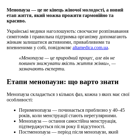
Менопауза — це не кінець жіночої молодості, а новий
етап життя, який можна прожити гармонійно та
красиво.
Українські медики наголошують: своєчасне розпізнавання
симптомів і правильна підтримка організму допомагають
жінкам залишатися активними, привабливими та
впевненими у собі, повідомляє
altamedica.com.ua
.
«Менопауза — це природний процес, але він не
повинен знижувати якість життя жінки», —
зазначають експерти.
Етапи менопаузи: що варто знати
Менопауза складається з кількох фаз, кожна з яких має свої
особливості:
Перименопауза — починається приблизно у 40–45
років, коли менструації стають нерегулярними.
Менопауза — остання самостійна менструація,
підтверджується після року її відсутності.
Постменопауза — період після менопаузи, який