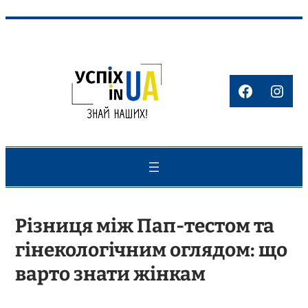
Перейти
до
вмісту
Faceboo
Inst
Різниця між Пап-тестом та
гінекологічним оглядом: що
варто знати жінкам