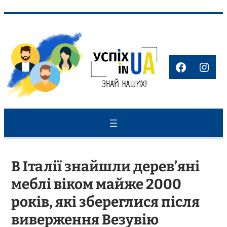
Перейти
до
вмісту
Faceboo
Inst
В Італії знайшли дерев’яні
меблі віком майже 2000
років, які збереглися після
виверження Везувію