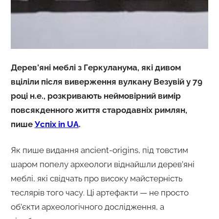
Дерев’яні меблі з Геркуланума, які дивом
вціліли після виверження вулкану Везувій у 79
році н.е., розкривають неймовірний вимір
повсякденного життя стародавніх римлян,
пише
Успіх in UA
.
Як пише видання ancient-origins, під товстим
шаром попелу археологи віднайшли дерев’яні
меблі, які свідчать про високу майстерність
теслярів того часу. Ці артефакти — не просто
об’єкти археологічного дослідження, а