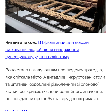
Читайте також:
В Ефіопії знайшли докази
виживання людей після виверження
супервулкану 74 000 років тому
Воно стало нагадуванням про людську трагедію,
яка спіткала місто. А вигадливі інкрустовані столи
та штативи, оздоблені різьбленням зі слонової
кістки, розкривають сцени релігійного значення,
розповідаючи про побут та віру давніх римлян.