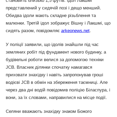
становить близько 1,5 футів. Ідол Лакшмі
представлений у сидячій позі і дещо менший.
Обидва ідоли мають складне різьблення та
малюнки. Третій ідол зображує Вішну і Лакшмі, що
сидять разом, повідомляє
arkeonews.net
.
У поліції заявили, що ідолів знайшли під час
земляних робіт під фундамент нового будинку, а
будівельні роботи велися за допомогою техніки
JCB. Власник ділянки спочатку намагався
приховати знахідку і навіть запропонував гроші
водієві JCB в обмін на збереження таємниці. Але
через два дні водій повідомив поліцію Біласпура, і
вони, за їх словами, направилися на місце події.
Селяни вважають знахідку знаком Божого