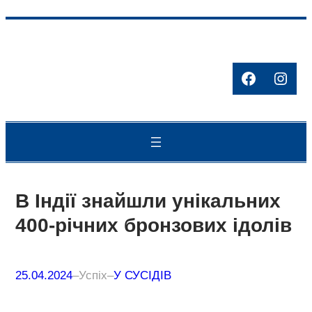
Перейти
до
вмісту
Facebook
Inst
В Індії знайшли унікальних
400-річних бронзових ідолів
25.04.2024
–
Успіх
–
У СУСІДІВ