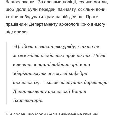
благословення. За словами поліції, селяни хотіли,
щоб ідоли були передані панчаяту, оскільки вони
хотіли побудувати храм на цій ділянці. Проте
працівники Департаменту археології їхню вимогу
відхилили.
«Ці ідоли є власністю уряду, і ніхто не
може мати особистих прав на них. Після
вивчення в нашій лабораторії вони
зберігатимуться в музеї кафедри
археології», – сказав заступник директора
Департаменту археології Банані
Бхаттачарія.
Він додав, що ідоли були знайдені на глибині