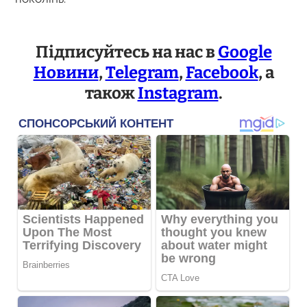
Підписуйтесь на нас в
Google
Новини
,
Telegram
,
Facebook
, а
також
Instagram
.