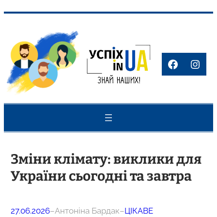
Перейти
до
вмісту
Faceboo
Inst
Зміни клімату: виклики для
України сьогодні та завтра
27.06.2026
–
Антоніна Бардак
–
ЦІКАВЕ