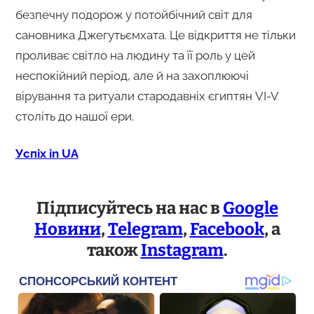
безпечну подорож у потойбічний світ для
сановника Джегутьємхата. Це відкриття не тільки
проливає світло на людину та її роль у цей
неспокійний період, але й на захоплюючі
вірування та ритуали стародавніх єгиптян VI-V
століть до нашої ери.
Успіх in UA
Підписуйтесь на нас в
Google
Новини
,
Telegram
,
Facebook
, а
також
Instagram
.