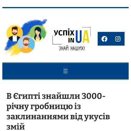
Перейти
до
вмісту
Faceboo
Inst
В Єгипті знайшли 3000-
річну гробницю із
заклинаннями від укусів
змій