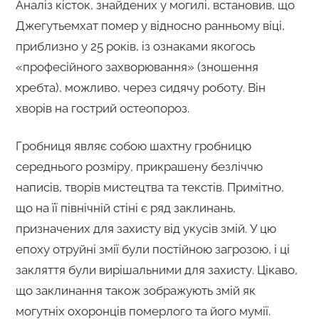
Аналіз кісток, знайдених у могилі, встановив, що
Джегутьемхат помер у відносно ранньому віці,
приблизно у 25 років, із ознаками якогось
«професійного захворювання» (зношення
хребта), можливо, через сидячу роботу. Він
хворів на гострий остеопороз.
Гробниця являє собою шахтну гробницю
середнього розміру, прикрашену безліччю
написів, творів мистецтва та текстів. Примітно,
що на її північній стіні є ряд заклинань,
призначених для захисту від укусів змій. У цю
епоху отруйні змії були постійною загрозою, і ці
закляття були вирішальними для захисту. Цікаво,
що заклинання також зображують змій як
могутніх охоронців померлого та його мумії.