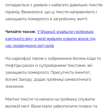
складається з уривків з набагато давніших текстів
пірамід. Вважалося, що ці тексти направляють і
захищають померлого в загробному житті.
Читайте також:
У Франції знайшли гробницю
кам’яного віку, в якій живцем ховали жінок під
час проведення ритуалів
На саркофазі також є зображення богинь Ісіди та
Нефтіди разом із супровідними текстами, які
захищають померлого. Присутність Іментет,
богині Заходу, додає гробниці символічного
значення.
Магічні тексти та написи на гробниці служили
великій меті. Вони мали забезпечити плавну та