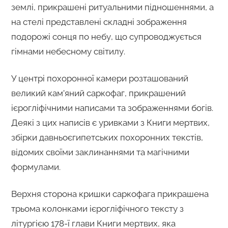
землі, прикрашені ритуальними підношеннями, а
на стелі представлені складні зображення
подорожі сонця по небу, що супроводжується
гімнами небесному світилу.
У центрі похоронної камери розташований
великий кам’яний саркофаг, прикрашений
ієрогліфічними написами та зображеннями богів.
Деякі з цих написів є уривками з Книги мертвих,
збірки давньоєгипетських похоронних текстів,
відомих своїми заклинаннями та магічними
формулами.
Верхня сторона кришки саркофага прикрашена
трьома колонками ієрогліфічного тексту з
літургією 178-ї глави Книги мертвих, яка