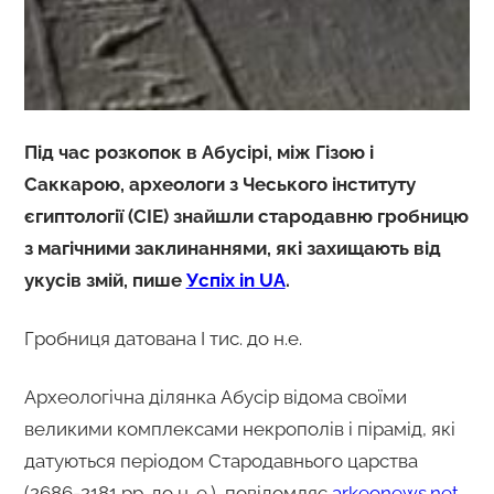
Під час розкопок в Абусірі, між Гізою і
Саккарою, археологи з Чеського інституту
єгиптології (CIE) знайшли стародавню гробницю
з магічними заклинаннями, які захищають від
укусів змій, пише
Успіх in UA
.
Гробниця датована І тис. до н.е.
Археологічна ділянка Абусір відома своїми
великими комплексами некрополів і пірамід, які
датуються періодом Стародавнього царства
(2686-2181 рр. до н. е.), повідомляє
arkeonews.net
.