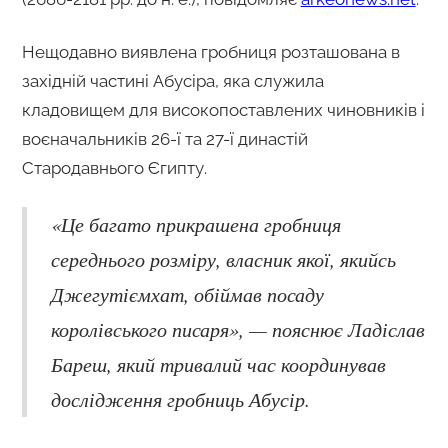
Нещодавно виявлена ​​гробниця розташована в
західній частині Абусіра, яка служила
кладовищем для високопоставлених чиновників і
воєначальників 26-ї та 27-ї династій
Стародавнього Єгипту.
«Це багато прикрашена гробниця
середнього розміру, власник якої, якийсь
Джегутіємхат, обіймав посаду
королівського писаря», — пояснює Ладіслав
Бареш, який тривалий час координував
дослідження гробниць Абусір.