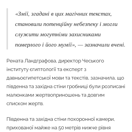
«Змії, згадані в цих магічних текстах,
становили потенційну небезпеку і могли
служити могутніми захисниками
померлого і його мумії», — зазначили вчені.
Рената Ландграфова, директор Чеського
інституту єгиптології та експерт з
давньоєгипетської мови та текстів, зазначила, що
південна та західна стіни гробниці були розписані
малюнками жертвоприношень та довгим
списком жертв.
Південна та західна стіни похоронної камери,
прихованої майже на 50 метрів нижче рівня