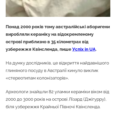
Понад 2000 років тому австралійські аборигени
виробляли кераміку на відокремленому
острові приблизно в 35 кілометрах від
узбережжя Квінсленда, пише
Успіх in UA
.
На думку дослідників, це відкриття найдавнішого
глиняного посуду в Австралії кинуло виклик
«стереотипам колонізаторів».
Археологи знайшли 82 уламки кераміки віком від
2000 до 3000 років на острові Лізард (Джігурру),
біля узбережжя Крайньої Півночі Квінсленда.