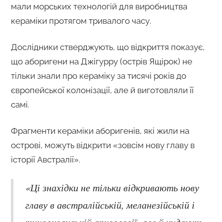
мали морських технологій для виробництва
кераміки протягом тривалого часу.
Дослідники стверджують, що відкриття показує,
що аборигени на Джігурру (острів Ящірок) не
тільки знали про кераміку за тисячі років до
європейської колонізації, але й виготовляли її
самі.
Фрагменти кераміки аборигенів, які жили на
острові, можуть відкрити «зовсім нову главу в
історії Австралії».
«Ці знахідки не тільки відкривають нову
главу в австралійській, меланезійській і
тихоокеанській археології, але й кидають