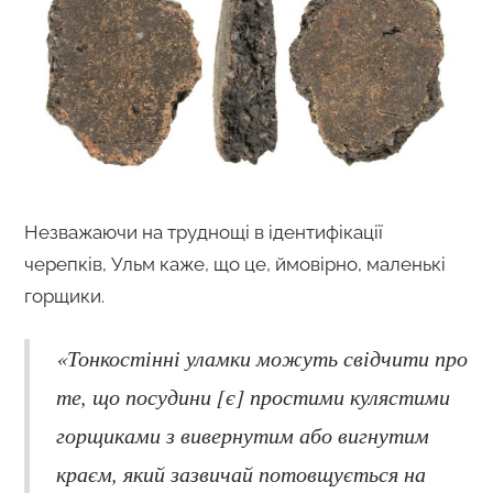
Незважаючи на труднощі в ідентифікації
черепків, Ульм каже, що це, ймовірно, маленькі
горщики.
«Тонкостінні уламки можуть свідчити про
те, що посудини [є] простими кулястими
горщиками з вивернутим або вигнутим
краєм, який зазвичай потовщується на