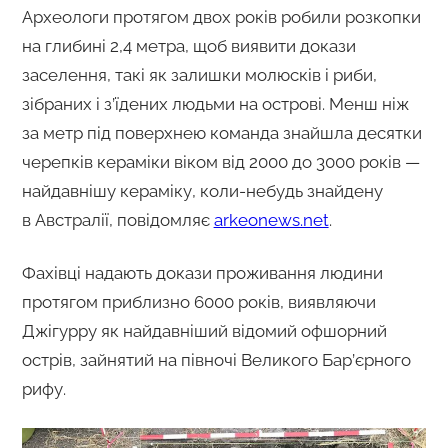
Археологи протягом двох років робили розкопки
на глибині 2,4 метра, щоб виявити докази
заселення, такі як залишки молюсків і риби,
зібраних і з’їдених людьми на острові. Менш ніж
за метр під поверхнею команда знайшла десятки
черепків кераміки віком від 2000 до 3000 років —
найдавнішу кераміку, коли-небудь знайдену
в Австралії, повідомляє
arkeonews.net
.
Фахівці надають докази проживання людини
протягом приблизно 6000 років, виявляючи
Джігурру як найдавніший відомий офшорний
острів, зайнятий на півночі Великого Бар’єрного
рифу.