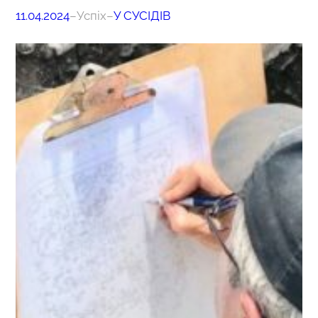
11.04.2024
–
Успіх
–
У СУСІДІВ