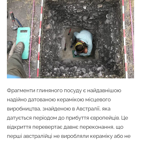
Фрагменти глиняного посуду є найдавнішою
надійно датованою керамікою місцевого
виробництва, знайденою в Австралії, яка
датується періодом до прибуття європейців. Це
відкриття перевертає давнє переконання, що
перші австралійці не виробляли кераміку або не