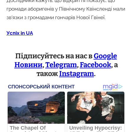
Дослідники кажуть, що відкриття показує, що
громади аборигенів у Північному Квінсленді мали
зв’язки з громадами гончарів Нової Гвінеї.
Успіх in UA
Підписуйтесь на нас в
Google
Новини
,
Telegram
,
Facebook
, а
також
Instagram
.