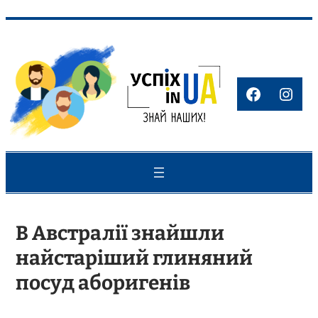
Перейти
до
вмісту
Faceboo
Inst
В Австралії знайшли
найстаріший глиняний
посуд аборигенів