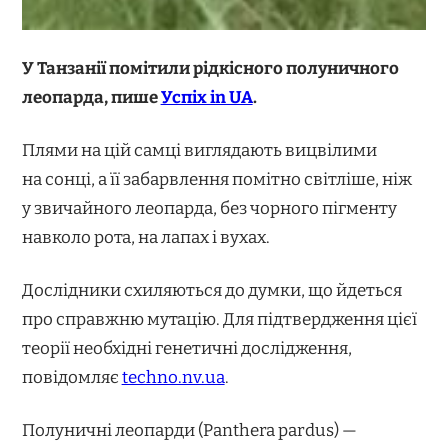
У Танзанії помітили рідкісного полуничного
леопарда, пише
Успіх in UA
.
Плями на цій самці виглядають вицвілими
на сонці, а її забарвлення помітно світліше, ніж
у звичайного леопарда, без чорного пігменту
навколо рота, на лапах і вухах.
Дослідники схиляються до думки, що йдеться
про справжню мутацію. Для підтвердження цієї
теорії необхідні генетичні дослідження,
повідомляє
techno.nv.ua
.
Полуничні леопарди (Panthera pardus) —