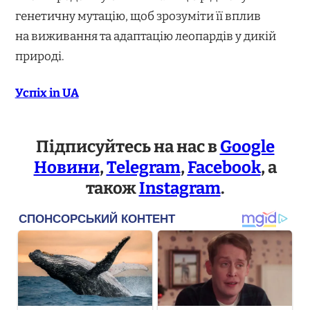
генетичну мутацію, щоб зрозуміти її вплив
на виживання та адаптацію леопардів у дикій
природі.
Успіх in UA
Підписуйтесь на нас в
Google
Новини
,
Telegram
,
Facebook
, а
також
Instagram
.