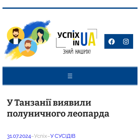
Перейти
до
вмісту
Faceboo
Inst
У Танзанії виявили
полуничного леопарда
31.07.2024
–
Успіх
–
У СУСІДІВ