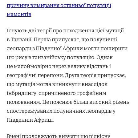
причину вимирання останньої популяції
мамонтів
Існують дві теорії про походження цієї мутації
в Танзанії. Перша припускає, що полуничні
леопарди з Південної Африки могли поширити
цю рису в танзанійську популяцію. Однак
це малоймовірно через велику відстань і
географічні перепони. Друга теорія припускає,
що мутація могла виникнути внаслідок
інбридингу, спричиненого трофейним
полюванням. Це пояснює більш високий рівень
спостережуваних полуничних леопардів у
Південній Африці.
Вчені продовжують вивчати цю рідкісну