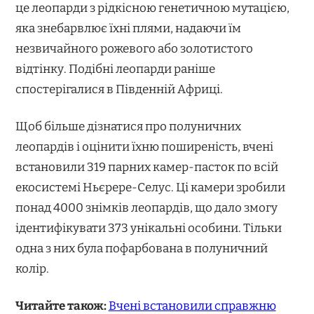
це леопарди з рідкісною генетичною мутацією,
яка знебарвлює їхні плями, надаючи їм
незвичайного рожевого або золотистого
відтінку. Подібні леопарди раніше
спостерігалися в Південній Африці.
Щоб більше дізнатися про полуничних
леопардів і оцінити їхню поширеність, вчені
встановили 319 парних камер-пасток по всій
екосистемі Ньєрере-Селус. Ці камери зробили
понад 4000 знімків леопардів, що дало змогу
ідентифікувати 373 унікальні особини. Тільки
одна з них була пофарбована в полуничний
колір.
Читайте також:
Вчені встановили справжню