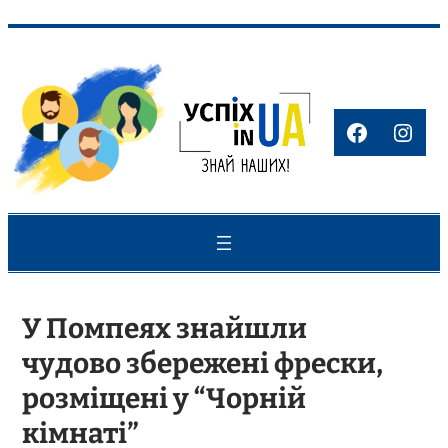
Перейти
до
вмісту
Faceboo
Inst
У Помпеях знайшли
чудово збережені фрески,
розміщені у “Чорній
кімнаті”