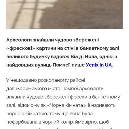
Археологи знайшли чудово збережені
«фрескові» картини на стіні в банкетному залі
великого будинку вздовж Віа ді Нола, однієї з
найдовших вулиць Помпеї, пише
Успіх in UA
.
У нещодавно розкопаному районі
давньоримського міста Помпеї археологи
виявили чудово збережені фрески в банкетному
залі, відомому як «Чорна кімната». Її називають
чорною кімнатою, тому що вона була
пофарбована в чорний колір, ймовірно, щоб