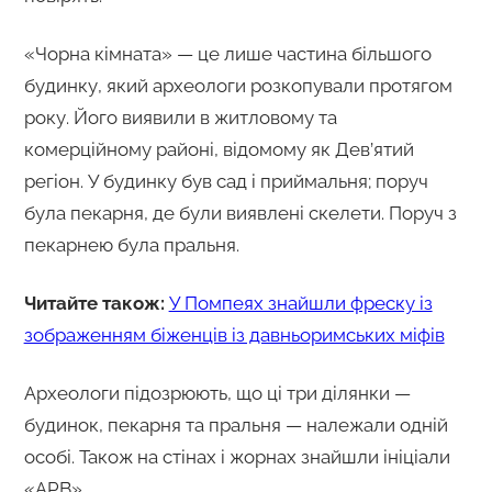
«Чорна кімната» — це лише частина більшого
будинку, який археологи розкопували протягом
року. Його виявили в житловому та
комерційному районі, відомому як Дев’ятий
регіон. У будинку був сад і приймальня; поруч
була пекарня, де були виявлені скелети. Поруч з
пекарнею була пральня.
Читайте також:
У Помпеях знайшли фреску із
зображенням біженців із давньоримських міфів
Археологи підозрюють, що ці три ділянки —
будинок, пекарня та пральня — належали одній
особі. Також на стінах і жорнах знайшли ініціали
«АРВ».