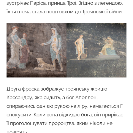
зустрічає Паріса, принца Трої. Згідно з легендою,
їхня втеча стала поштовхом до Троянської війни.
Друга фреска зображує троянську жрицю
Кассандру, яка сидить, а бог Аполлон,
спираючись однією рукою на ліру, намагається її
спокусити. Коли вона відкидає бога, він прирікає
її проголошувати пророцтва, яким ніколи не
повірять.