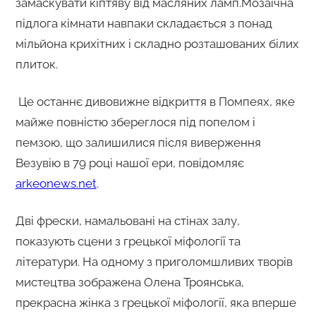
замаскувати кіптяву від масляних ламп.Мозаїчна
підлога кімнати навпаки складається з понад
мільйона крихітних і складно розташованих білих
плиток.
Це останнє дивовижне відкриття в Помпеях, яке
майже повністю збереглося під попелом і
пемзою, що залишилися після виверження
Везувію в 79 році нашої ери, повідомляє
arkeonews.net
.
Дві фрески, намальовані на стінах залу,
показують сцени з грецької міфології та
літератури. На одному з приголомшливих творів
мистецтва зображена Олена Троянська,
прекрасна жінка з грецької міфології, яка вперше