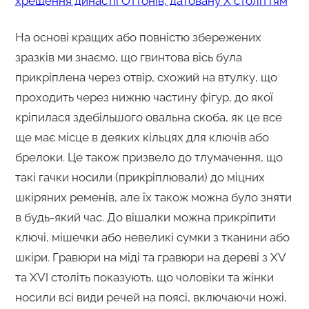
хрещення династії Оттонів, датовану Х століттям
На основі кращих або повністю збережених
зразків ми знаємо, що гвинтова вісь була
прикріплена через отвір, схожий на втулку, що
проходить через нижню частину фігур, до якої
кріпилася здебільшого овальна скоба, як це все
ще має місце в деяких кільцях для ключів або
брелоки. Це також призвело до тлумачення, що
такі гачки носили (прикріплювали) до міцних
шкіряних ременів, але їх також можна було зняти
в будь-який час. До вішалки можна прикріпити
ключі, мішечки або невеликі сумки з тканини або
шкіри. Гравюри на міді та гравюри на дереві з XV
та XVI століть показують, що чоловіки та жінки
носили всі види речей на поясі, включаючи ножі,