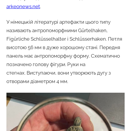
arkeonews.net
.
У німецькій літературі артефакти цього типу
називають антропоморфними Gürtelhaken,
Figürliche Schlüsselhalter і Schlüsserhaken. Петля
висотою 56 мм в дуже хорошому стані. Передня
панель має антропоморфну ​​форму. Схематично
позначено голову фігури. Руки на
стегнах. Виступаючи, вони утворюють дугу з
отворами діаметром 4 мм.