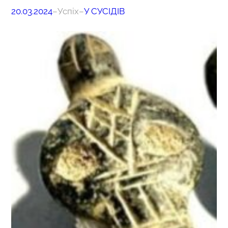
20.03.2024
–
Успіх
–
У СУСІДІВ