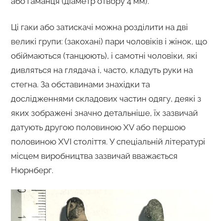
або гаманця (діаметр отвору 4 мм).
Ці гаки або затискачі можна розділити на дві
великі групи: (закохані) пари чоловіків і жінок, що
обіймаються (танцюють), і самотні чоловіки, які
дивляться на глядача і, часто, кладуть руки на
стегна. За обставинами знахідки та
дослідженнями складових частин одягу, деякі з
яких зображені значно детальніше, їх зазвичай
датують другою половиною XV або першою
половиною XVI століття. У спеціальній літературі
місцем виробництва зазвичай вважається
Нюрнберг.