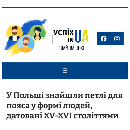
Перейти
до
вмісту
Faceboo
Inst
У Польші знайшли петлі для
пояса у формі людей,
датовані XV-XVI століттями