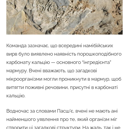
Команда зазначає, що всередині намібійських
вирв було виявлено наявність порошкоподібного
карбонату кальцію — основного “інгредієнта”
мармуру. Вчені вважають, що загадкові
мікроорганізми могли проникнути в мармур, щоб
витягти поживні речовини, присутні в карбонаті
кальцію.
Водночас за словами Пасш’є, вчені не мають ані
найменшого уявлення про те, який організм міг
створити ці загадкові структури. На жаль, так і не