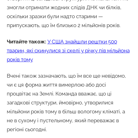
змогли отримати жодних слідів ДНК чи білків,
оскільки зразки були надто старими —
припускають, що їм близько 2 мільйонів років.
Читайте також:
У США знайшли рештки 500
тварин, які скинулися зі скелі у річку пів мільйона
років тому
Вчені також зазначають, що їм все ще невідомо,
чи є ця форма життя вимерлою або досі
процвітає на Землі. Команда вважає, що ці
загадкові структури, ймовірно, утворилися
мільйони років тому в більш вологому кліматі, а
не в сухому і пустельному, який переважає в
регіоні сьогодні.