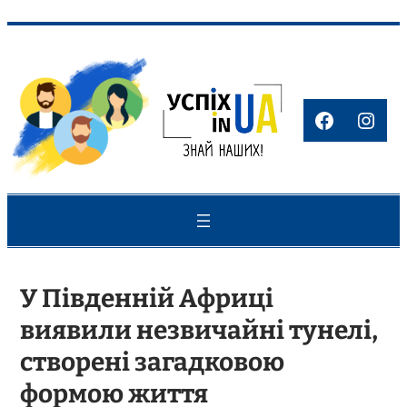
Перейти
до
вмісту
Faceboo
Inst
У Південній Африці
виявили незвичайні тунелі,
створені загадковою
формою життя