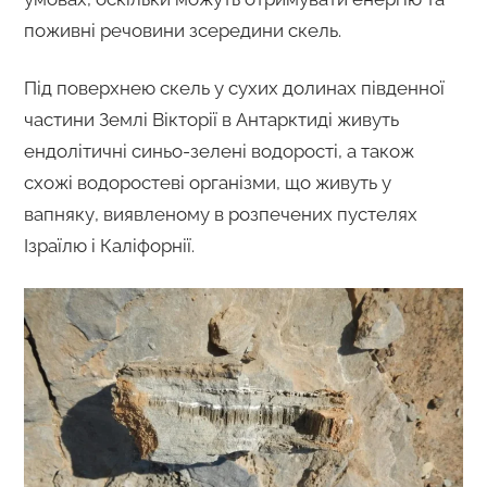
поживні речовини зсередини скель.
Під поверхнею скель у сухих долинах південної
частини Землі Вікторії в Антарктиді живуть
ендолітичні синьо-зелені водорості, а також
схожі водоростеві організми, що живуть у
вапняку, виявленому в розпечених пустелях
Ізраїлю і Каліфорнії.