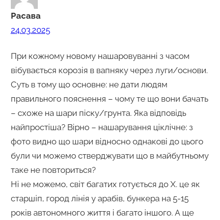
Расава
24.03.2025
При кожному новому нашаровуванні з часом
вібувається корозія в вапняку через луги/основи.
Суть в тому що основне: не дати людям
правильного пояснення – чому те що вони бачать
– схоже на шари піску/грунта. Яка відповідь
найпростіша? Вірно – нашарування ціклічне: з
фото видно що шари відносно однакові до цього
були чи можемо стверджувати що в майбутньому
таке не повториться?
Ні не можемо, світ багатих готується до Х. це як
старшіп, город лінія у арабів, бункера на 5-15
років автономного життя і багато іншого. А ще