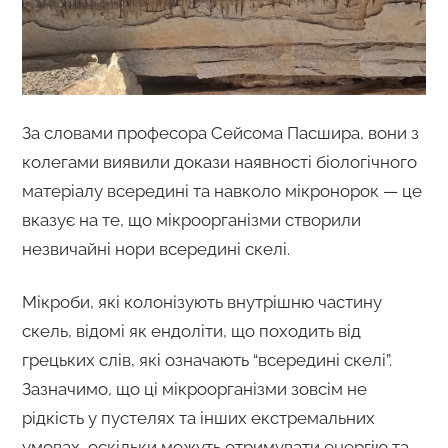
За словами професора Сейсома Пасшира, вони з
колегами виявили докази наявності біологічного
матеріалу всередині та навколо мікронорок — це
вказує на те, що мікроорганізми створили
незвичайні нори всередині скелі.
Мікроби, які колонізують внутрішню частину
скель, відомі як ендоліти, що походить від
грецьких слів, які означають “всередині скелі”.
Зазначимо, що ці мікроорганізми зовсім не
рідкість у пустелях та інших екстремальних
умовах, оскільки можуть отримувати енергію та