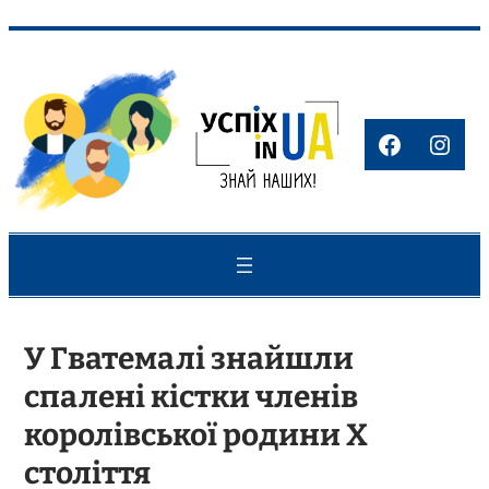
Перейти
до
вмісту
Faceboo
Inst
У Гватемалі знайшли
спалені кістки членів
королівської родини Х
століття