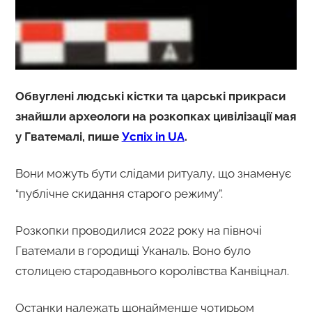
Обвуглені людські кістки та царські прикраси
знайшли археологи на розкопках цивілізації мая
у Гватемалі, пише
Успіх in UA
.
Вони можуть бути слідами ритуалу, що знаменує
“публічне скидання старого режиму”.
Розкопки проводилися 2022 року на півночі
Гватемали в городищі Уканаль. Воно було
столицею стародавнього королівства Канвіцнал.
Останки належать щонайменше чотирьом