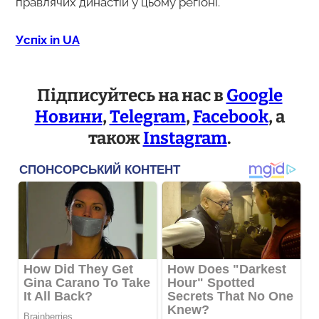
правлячих династій у цьому регіоні.
Успіх in UA
Підписуйтесь на нас в
Google
Новини
,
Telegram
,
Facebook
, а
також
Instagram
.