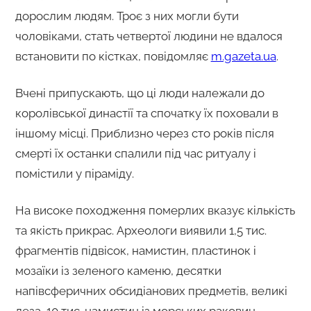
дорослим людям. Троє з них могли бути
чоловіками, стать четвертої людини не вдалося
встановити по кістках, повідомляє
m.gazeta.ua
.
Вчені припускають, що ці люди належали до
королівської династії та спочатку їх поховали в
іншому місці. Приблизно через сто років після
смерті їх останки спалили під час ритуалу і
помістили у піраміду.
На високе походження померлих вказує кількість
та якість прикрас. Археологи виявили 1,5 тис.
фрагментів підвісок, намистин, пластинок і
мозаїки із зеленого каменю, десятки
напівсферичних обсидіанових предметів, великі
леза, 10 тис. намистин із морських раковин,