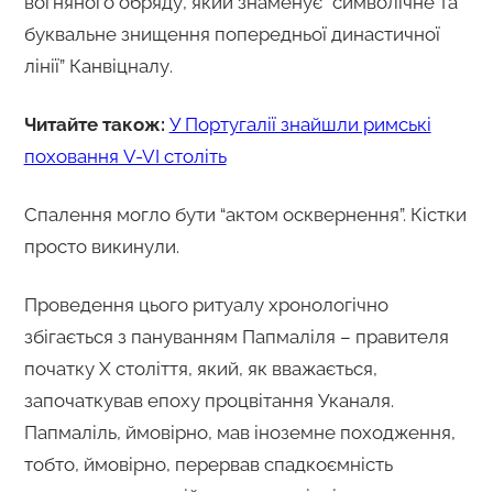
вогняного обряду, який знаменує “символічне та
буквальне знищення попередньої династичної
лінії” Канвіцналу.
Читайте також:
У Португалії знайшли римські
поховання V-VI століть
Спалення могло бути “актом осквернення”. Кістки
просто викинули.
Проведення цього ритуалу хронологічно
збігається з пануванням Папмаліля – правителя
початку X століття, який, як вважається,
започаткував епоху процвітання Уканаля.
Папмаліль, ймовірно, мав іноземне походження,
тобто, ймовірно, перервав спадкоємність