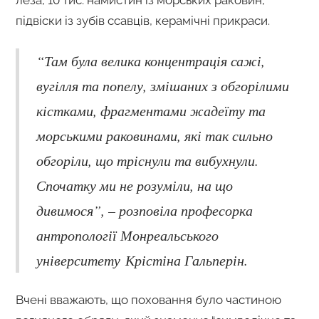
підвіски із зубів ссавців, керамічні прикраси.
“Там була велика концентрація сажі,
вугілля та попелу, змішаних з обгорілими
кістками, фрагментами жадеїту та
морськими раковинами, які так сильно
обгоріли, що тріснули та вибухнули.
Спочатку ми не розуміли, на що
дивимося”, – розповіла професорка
антропології Монреальського
університету Крістіна Гальперін.
Вчені вважають, що поховання було частиною