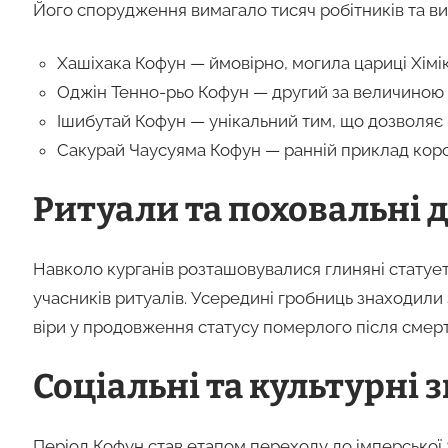
Його спорудження вимагало тисяч робітників та вис
Хашіхака Кофун — ймовірно, могила цариці Хімік
Оджін Тенно-рьо Кофун — другий за величиною к
Ішибутай Кофун — унікальний тим, що дозволяє 
Сакурай Чаусуяма Кофун — ранній приклад коро
Ритуали та поховальні 
Навколо курганів розташовувалися глиняні статуетк
учасників ритуалів. Усередині гробниць знаходили
віри у продовження статусу померлого після смерт
Соціальні та культурні 
Період Кофун став етапом переходу до імперської Я