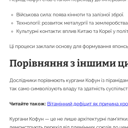
Військова сила: поява кінноти та залізної зброї.
Технології: розвиток металургії та землеробства
Культурні контакти: вплив Китаю та Кореї у політи
Ці процеси заклали основу для формування японсько
Порівняння з іншими ц
Дослідники порівнюють кургани Кофун із піраміда
так само символізують владу та здатність суспільст
Читайте також:
Вітамінний дефіцит як причина хр
Кургани Кофун — це не лише архітектурні пам’ятки, 
демонструють перехід від племінних союзів до цен