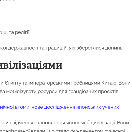
.
ці та релігії.
ї державності та традицій, які збереглися донині.
ивілізаціями
ми Єгипту та імператорськими гробницями Китаю. Вони
ва мобілізувати ресурси для грандіозних проєктів.
онічної втоми: нове дослідження японських учених
а й свідчення становлення японської цивілізації. Вони
тралізованої влади, що стало фундаментом сучасної