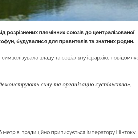
ід розрізнених племінних союзів до централізованої
 кoфун, будувалися для правителів та знатних родин.
 символізувала владу та соціальну ієрархію, повідомля
 демонструють силу та організацію суспільства», 
метрів, традиційно приписується імператору Нінтоку.