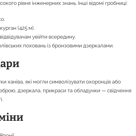
окого рівня інженерних знань. Інші відомі гробниці:
о.
урган (425 м).
відвідувачам увійти всередину.
лівських поховань із бронзовими дзеркалами.
дари
и ханіва, які могли символізувати охоронців або
 зброю, дзеркала, прикраси та обладунки — свідчення
і.
зміни
понії.