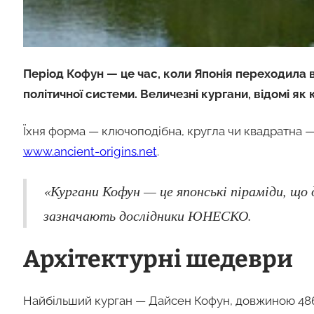
Період Кофун — це час, коли Японія переходила в
політичної системи. Величезні кургани, відомі як
Їхня форма — ключоподібна, кругла чи квадратна —
www.ancient-origins.net
.
«Кургани Кофун — це японські піраміди, що
зазначають дослідники ЮНЕСКО.
Архітектурні шедеври
Найбільший курган — Дайсен Кофун, довжиною 486 