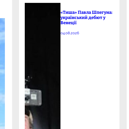
«Тиша» Павла Шпегуна:
український дебют у
Венеції
04.08.2026