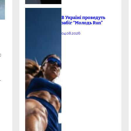
В Україні проведуть
забіг “Молодь Run”
04.08.2026
є
—