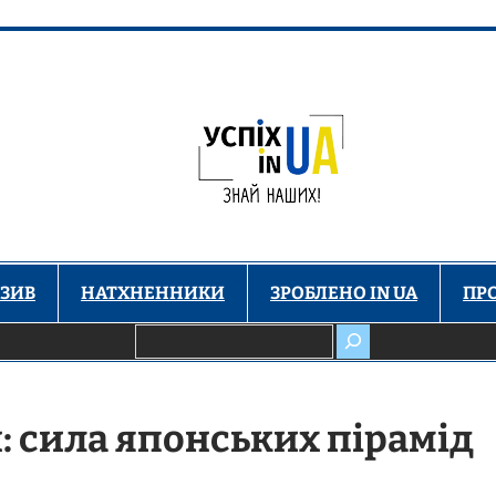
ЗИВ
НАТХНЕННИКИ
ЗРОБЛЕНО IN UA
ПР
Пошук
: сила японських пірамід