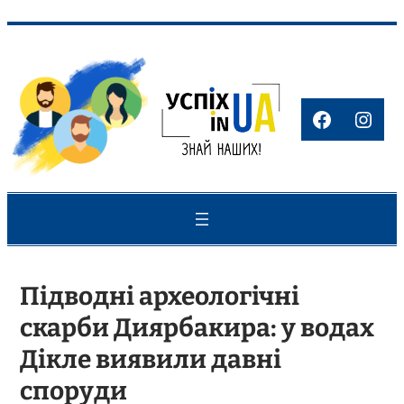
Перейти
до
вмісту
Faceboo
Inst
Підводні археологічні
скарби Диярбакира: у водах
Дікле виявили давні
споруди