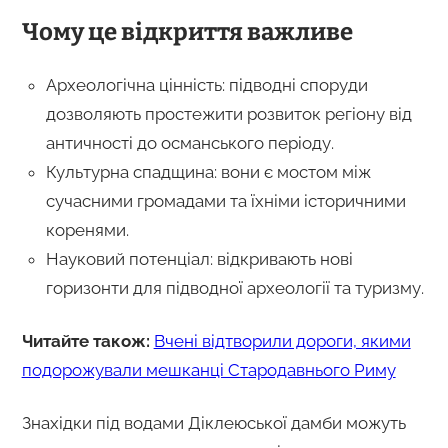
Чому це відкриття важливе
Археологічна цінність: підводні споруди
дозволяють простежити розвиток регіону від
античності до османського періоду.
Культурна спадщина: вони є мостом між
сучасними громадами та їхніми історичними
коренями.
Науковий потенціал: відкривають нові
горизонти для підводної археології та туризму.
Читайте також:
Вчені відтворили дороги, якими
подорожували мешканці Стародавнього Риму
Знахідки під водами Діклеюської дамби можуть