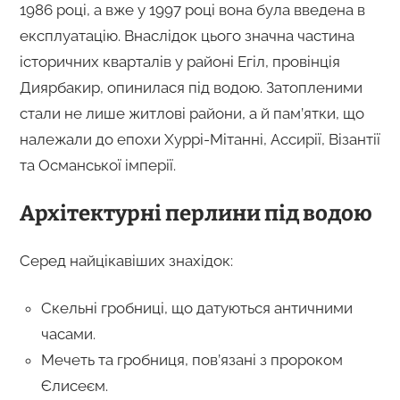
1986 році, а вже у 1997 році вона була введена в
експлуатацію. Внаслідок цього значна частина
історичних кварталів у районі Егіл, провінція
Диярбакир, опинилася під водою. Затопленими
стали не лише житлові райони, а й пам’ятки, що
належали до епохи Хуррі-Мітанні, Ассирії, Візантії
та Османської імперії.
Архітектурні перлини під водою
Серед найцікавіших знахідок:
Скельні гробниці, що датуються античними
часами.
Мечеть та гробниця, пов’язані з пророком
Єлисеєм.