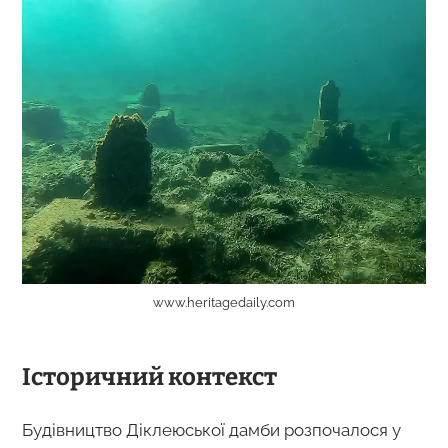
www.heritagedaily.com
Історичний контекст
Будівництво Діклеюської дамби розпочалося у