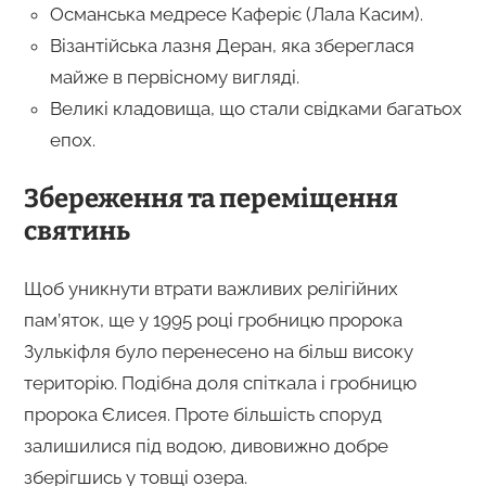
Османська медресе Каферіє (Лала Касим).
Візантійська лазня Деран, яка збереглася
майже в первісному вигляді.
Великі кладовища, що стали свідками багатьох
епох.
Збереження та переміщення
святинь
Щоб уникнути втрати важливих релігійних
пам’яток, ще у 1995 році гробницю пророка
Зулькіфля було перенесено на більш високу
територію. Подібна доля спіткала і гробницю
пророка Єлисея. Проте більшість споруд
залишилися під водою, дивовижно добре
зберігшись у товщі озера.