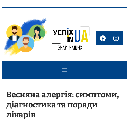
Перейти
до
вмісту
Faceboo
Inst
Весняна алергія: симптоми,
діагностика та поради
лікарів