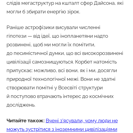
слідів мегаструктур на кшталт сфер Дайсона, які
могли б збирати енергію зірок.
Раніше астрофізики висували численні
гіпотези — від ідеї, що інопланетяни надто
розвинені, щоб ми могли їх помітити,
до песимістичної думки, що всі високорозвинені
цивілізації самознищуються. Корбет натомість
припускає: можливо, всі вони, як і ми, досягли
природної технологічної межі. Вони не здатні
створювати помітні у Всесвіті структури
й поступово втрачають інтерес до космічних
досліджень.
Читайте також:
Вчені з’ясували, чому люди не
можуть зустрітися з іноземними цивілізаціями