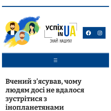
Перейти
до
вмісту
Faceboo
Inst
Вчений з’ясував, чому
людям досі не вдалося
зустрітися з
інопланетянами