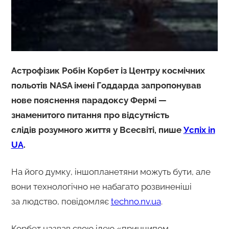
Астрофізик Робін Корбет із Центру космічних
польотів NASA імені Годдарда запропонував
нове пояснення парадоксу Фермі —
знаменитого питання про відсутність
слідів розумного життя у Всесвіті, пише
Успіх in
UA
.
На його думку, іншопланетяни можуть бути, але
вони технологічно не набагато розвиненіші
за людство, повідомляє
techno.nv.ua
.
Корбет назвав свою ідею «принципом