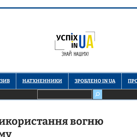
ЗИВ
НАТХНЕННИКИ
ЗРОБЛЕНО IN UA
ПР
Пошук
використання вогню
ому