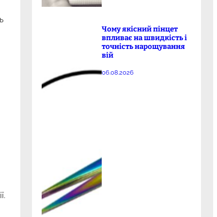
ь
Чому якісний пінцет
впливає на швидкість і
точність нарощування
вій
06.08.2026
ї.