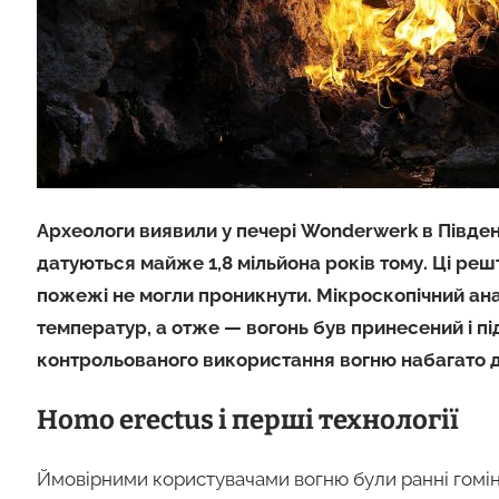
Археологи виявили у печері Wonderwerk в Півден
датуються майже 1,8 мільйона років тому. Ці реш
пожежі не могли проникнути. Мікроскопічний ана
температур, а отже — вогонь був принесений і п
контрольованого використання вогню набагато д
Homo erectus і перші технології
Ймовірними користувачами вогню були ранні гомін