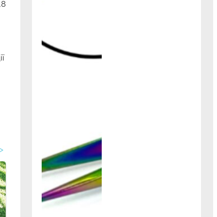
,8
ії