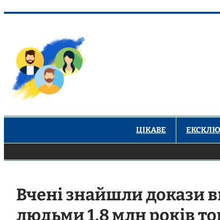
Перейти
до
вмісту
ЦІКАВЕ
ЕКСКЛЮ
Вчені знайшли докази 
людьми 1,8 млн років т