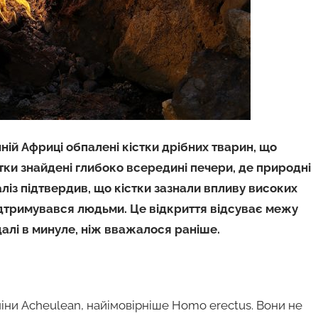
ній Африці обпалені кістки дрібних тварин, що
тки знайдені глибоко всередині печери, де природні
ліз підтвердив, що кістки зазнали впливу високих
ідтримувався людьми. Це відкриття відсуває межу
алі в минуле, ніж вважалося раніше.
іни Acheulean, найімовірніше Homo erectus. Вони не