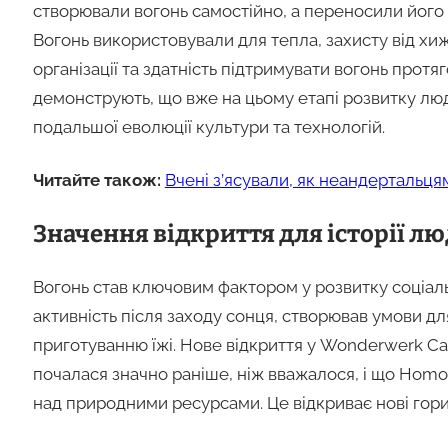
створювали вогонь самостійно, а переносили його 
Вогонь використовували для тепла, захисту від хижа
організації та здатність підтримувати вогонь прот
демонструють, що вже на цьому етапі розвитку лю
подальшої еволюції культури та технологій.
Читайте також:
Вчені з’ясували, як неандертальц
Значення відкриття для історії л
Вогонь став ключовим фактором у розвитку соціаль
активність після заходу сонця, створював умови дл
приготуванню їжі. Нове відкриття у Wonderwerk Ca
почалася значно раніше, ніж вважалося, і що Hom
над природними ресурсами. Це відкриває нові гориз