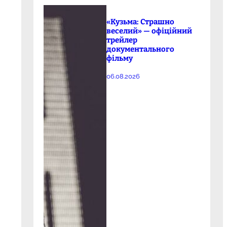
«Кузьма: Страшно
веселий» — офіційний
трейлер
документального
фільму
06.08.2026