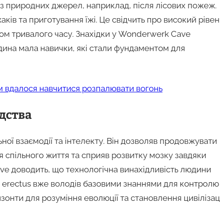
з природних джерел, наприклад, після лісових пожеж.
ків та приготування їжі. Це свідчить про високий рівен
ягом тривалого часу. Знахідки у Wonderwerk Cave
дина мала навички, які стали фундаментом для
ям вдалося навчитися розпалювати вогонь
юдства
ної взаємодії та інтелекту. Він дозволяв продовжувати
я спільного життя та сприяв розвитку мозку завдяки
ve доводить, що технологічна винахідливість людини
o erectus вже володів базовими знаннями для контролю
онти для розуміння еволюції та становлення цивілізаці