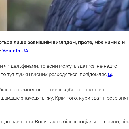
ються лише зовнішнім виглядом, проте, між ними є й
е
Успіх in UA
.
ами чи дельфінами, то вони можуть здатися не надто
 то тут думки вчених розходяться, повідомляє
t4
.
льш розвинені когнітивні здібності, ніж півні.
швидше знаходять їжу. Крім того, кури здатні розрізня
сть до навчання. Вони також більш соціальні тварини, ніж