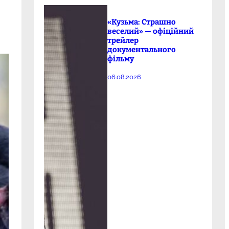
«Кузьма: Страшно
веселий» — офіційний
трейлер
документального
фільму
06.08.2026