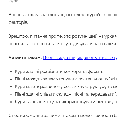
кури.
Вчені також зазначають, що інтелект курей та півн
факторів.
Зрештою, питання про те, хто розумніший – курка ч
свої сильні сторони та можуть дивувати нас своїми
Читайте також:
Вчені з’ясували, як рівень інтеле
Кури здатні розрізняти кольори та форми.
Півні можуть запам’ятовувати розташування їжі 
Кури мають розвинену соціальну структуру та мож
Півні здатні співати складні пісні та передавати
Кури та півні можуть використовувати різні звук
Спостереження за цими птахами може принести баг