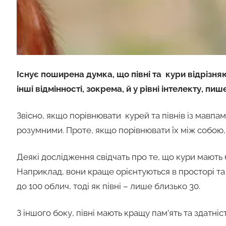
Існує поширена думка, що півні та кури відрізня
інші відмінності, зокрема, й у рівні інтелекту, пиш
Звісно, ​​якщо порівнювати курей та півнів із мавп
розумними. Проте, якщо порівнювати їх між собою,
Деякі дослідження свідчать про те, що кури мають бі
Наприклад, вони краще орієнтуються в просторі та 
до 100 облич, тоді як півні – лише близько 30.
З іншого боку, півні мають кращу пам’ять та здатні