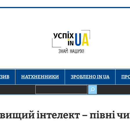
ЗИВ
НАТХНЕННИКИ
ЗРОБЛЕНО IN UA
ПР
Пошук
 вищий інтелект – півні чи