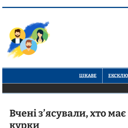
Перейти
до
вмісту
ЦІКАВЕ
ЕКСКЛЮ
Вчені з’ясували, хто має
курки