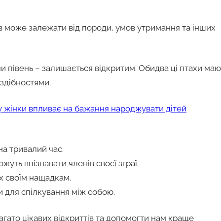
ів може залежати від породи, умов утримання та інших
и півень – залишається відкритим. Обидва ці птахи маю
 здібностями.
кту жінки впливає на бажання народжувати дітей
на тривалий час.
уть впізнавати членів своєї зграї.
 їх своїм нащадкам.
и для спілкування між собою.
ато цікавих відкриттів та допомогти нам краще