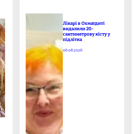
Лікарі в Охматдиті
видалили 20-
сантиметрову кісту у
підлітка
06.08.2026