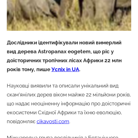
Дослідники ідентифікували новий вимерлий
вид дерева Astropanax eogetem, що ріс у
доісторичних тропічних лісах Африки 22 млн
років тому, пише
Успіх in UA
.
Науковці виявили та описали унікальний вид
скам’янілих дерев віком майже 22 мільйони років,
що надає неоціненну інформацію про доісторичні
екосистеми Східної Африки та їхню еволюцію,
повідомляє
cikavosti.com
.
Міжнародна група дослідників з Ботанічного