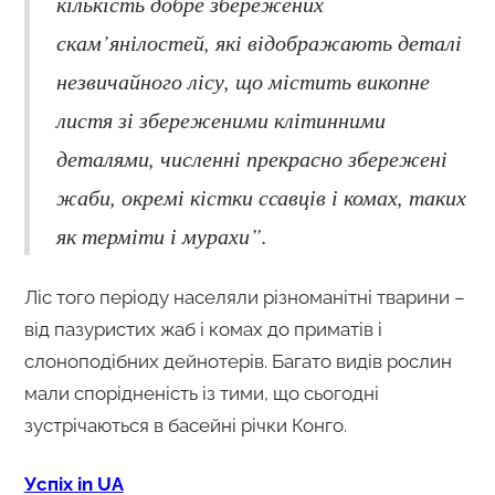
кількість добре збережених
скам’янілостей, які відображають деталі
незвичайного лісу, що містить викопне
листя зі збереженими клітинними
деталями, численні прекрасно збережені
жаби, окремі кістки ссавців і комах, таких
як терміти і мурахи”.
Ліс того періоду населяли різноманітні тварини –
від пазуристих жаб і комах до приматів і
слоноподібних дейнотерів. Багато видів рослин
мали спорідненість із тими, що сьогодні
зустрічаються в басейні річки Конго.
Успіх in UA