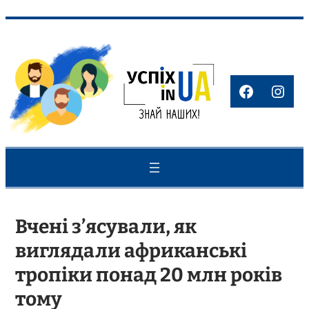
Перейти
до
вмісту
Faceboo
Inst
Вчені з’ясували, як
виглядали африканські
тропіки понад 20 млн років
тому