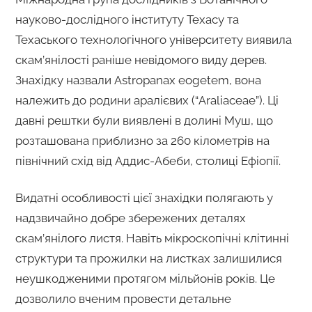
науково-дослідного інституту Техасу та
Техаського технологічного університету виявила
скам’янілості раніше невідомого виду дерев.
Знахідку назвали Astropanax eogetem, вона
належить до родини аралієвих (“Araliaceae”). Ці
давні рештки були виявлені в долині Муш, що
розташована приблизно за 260 кілометрів на
північний схід від Аддис-Абеби, столиці Ефіопії.
Видатні особливості цієї знахідки полягають у
надзвичайно добре збережених деталях
скам’янілого листя. Навіть мікроскопічні клітинні
структури та прожилки на листках залишилися
неушкодженими протягом мільйонів років. Це
дозволило вченим провести детальне