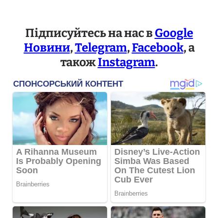
Підписуйтесь на нас в
Google
Новини
,
Telegram
,
Facebook
, а
також
Instagram
.