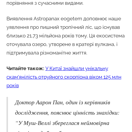
порівняння з сучасними видами.
Виявлення Astropanax eogetem доповнює наше
уявлення про пишний тропічний ліс, що існував
близько 21,73 мільйона років тому. Ця екосистема
оточувала озеро, утворене в кратері вулкана, і
підтримувала різноманітне життя.
Читайте також:
У Китаї знайшли унікальну
скам’янілість отруйного скорпіона віком 125 млн
років
Доктор Аарон Пан, один із керівників
дослідження, пояснює цінність знахідки:
“У Муш-Веллі збереглася неймовірна