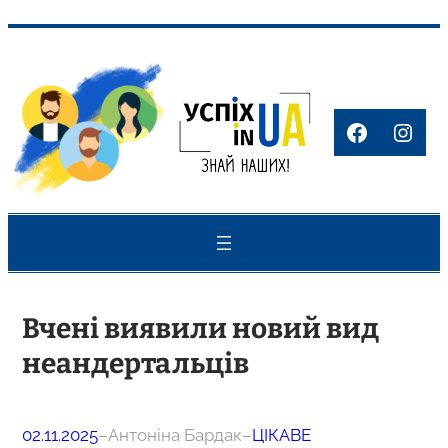
Перейти
до
вмісту
Faceboo
Inst
Вчені виявили новий вид
неандертальців
02.11.2025
–
Антоніна Бардак
–
ЦІКАВЕ