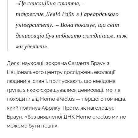
«Це сенсаційна стаття, –
підкреслив Девід Райх з Гарвардського
університету. – Вона показує, що світ
денисовців був набагато складнішим, ніж
ми уявляли».
Деякі науковці, зокрема Саманта Браун з
Національного центру досліджень еволюції
людини в Іспанії, припускають, що невідома
група, з якою схрещувалися денисовці, могла
походити від Homo erectus — першого гомініда,
який покинув Африку. Проте, як наголошує
Браун, «без виявленої ДНК Homo erectus ми не
можемо бути певні».