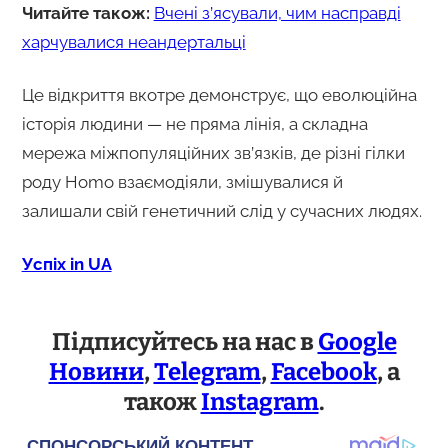
Читайте також:
Вчені з’ясували, чим насправді
харчувалися неандертальці
Це відкриття вкотре демонструє, що еволюційна
історія людини — не пряма лінія, а складна
мережа міжпопуляційних зв’язків, де різні гілки
роду Homo взаємодіяли, змішувалися й
залишали свій генетичний слід у сучасних людях.
Успіх in UA
Підписуйтесь на нас в
Google
Новини
,
Telegram
,
Facebook
, а
також
Instagram
.