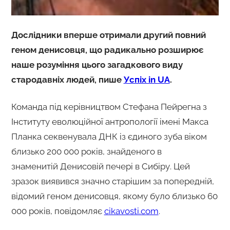
Дослідники вперше отримали другий повний
геном денисовця, що радикально розширює
наше розуміння цього загадкового виду
стародавніх людей, пише
Успіх in UA
.
Команда під керівництвом Стефана Пейрегна з
Інституту еволюційної антропології імені Макса
Планка секвенувала ДНК із єдиного зуба віком
близько 200 000 років, знайденого в
знаменитій Денисовій печері в Сибіру. Цей
зразок виявився значно старішим за попередній,
відомий геном денисовця, якому було близько 60
000 років, повідомляє
cikavosti.com
.