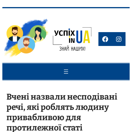
Перейти
до
вмісту
Faceboo
Inst
Вчені назвали несподівані
речі, які роблять людину
привабливою для
протилежної статі