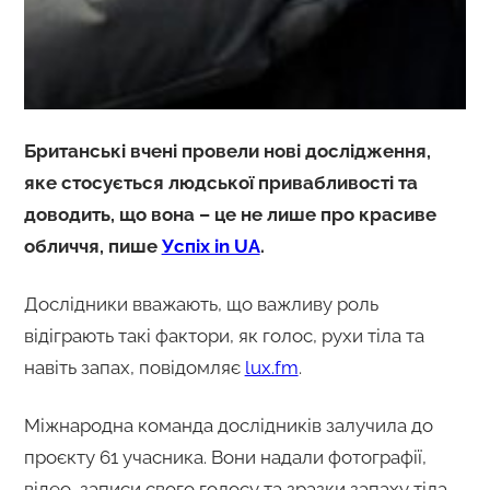
Британські вчені провели нові дослідження,
яке стосується людської привабливості та
доводить, що вона – це не лише про красиве
обличчя, пише
Успіх in UA
.
Дослідники вважають, що важливу роль
відіграють такі фактори, як голос, рухи тіла та
навіть запах, повідомляє
lux.fm
.
Міжнародна команда дослідників залучила до
проєкту 61 учасника. Вони надали фотографії,
відео, записи свого голосу та зразки запаху тіла