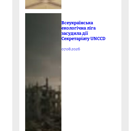
Всеукраїнська
екологічна ліга
засудила дії
Секретаріату UNCCD
07.08.2026