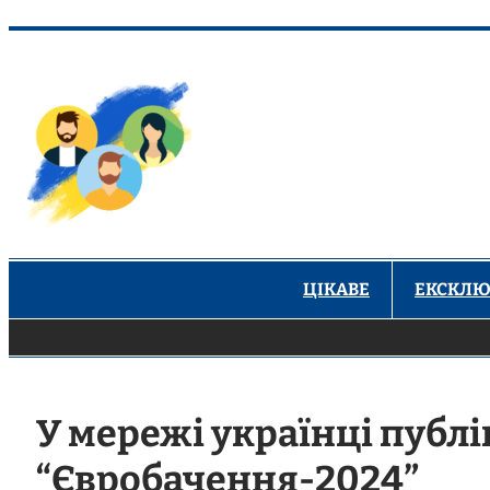
Перейти
до
вмісту
ЦІКАВЕ
ЕКСКЛЮ
У мережі українці публ
“Євробачення-2024”