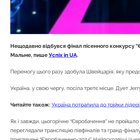
Нещодавно відбувся фінал пісенного конкурсу “
Мальме, пише
Успіх in UA
.
Перемогу цього разу здобула Швейцарія, яку пред
Україна, у свою чергу, посіла третє місце. Дует Jerry
Читайте також:
Україна потрапила до трійки лідер
Як і завжди, цьогорічне “Євробачення” не пройшло б
переглядали трансляцію півфіналів та гранд-фінал
присвячені “Євробаченню-2024”. Найяскравіші із них