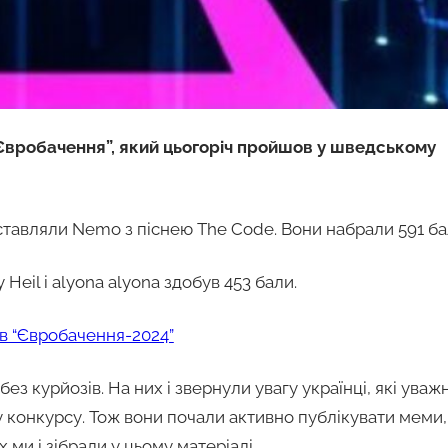
Євробачення”, який цьогоріч пройшов у шведському
ставляли Nemo з піснею The Code. Вони набрали 591 ба
 Heil і alyona alyona здобув 453 бали.
ів “Євробачення-2024”
ез курйозів. На них і звернули увагу українці, які уваж
у конкурсу. Тож вони почали активно публікувати меми,
 ми і зібрали у цьому матеріалі.