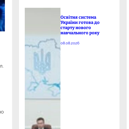
Освітня система
України готова до
старту нового
навчального року
08.08.2026
л.
но