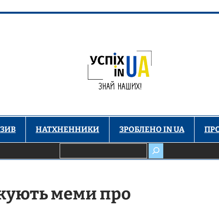
ЗИВ
НАТХНЕННИКИ
ЗРОБЛЕНО IN UA
ПР
Пошук
ікують меми про