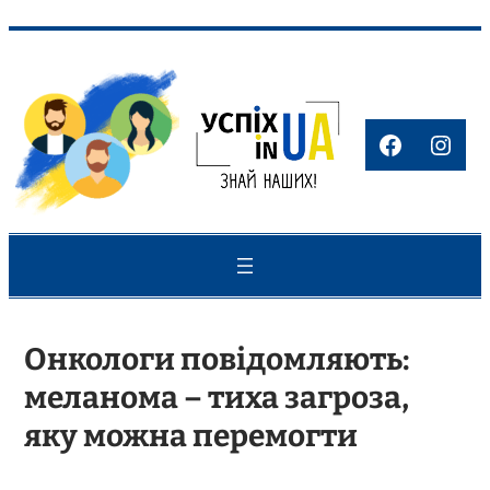
Перейти
до
вмісту
Faceboo
Inst
Онкологи повідомляють:
меланома – тиха загроза,
яку можна перемогти