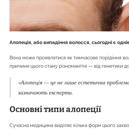
Алопеція, або випадіння волосся, сьогодні є одні
Вона може проявлятися як тимчасове порідіння волос
причини цього стану різноманітні — від генетики д
«Алопеція — це не лише естетична проблема
зазначають експерти.
Основні типи алопеції
Сучасна медицина виділяє кілька форм цього захв