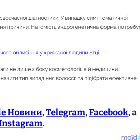
д своєчасної діагностики. У випадку симптоматичної
ення причини. Натомість андрогенетична форма потребу
ічого облисіння у крижаної людини Етці
аги не лише з боку косметології, а й медицини.
начити тип випадіння волосся та підібрати ефективне
le Новини
,
Telegram
,
Facebook
, а
Instagram
.