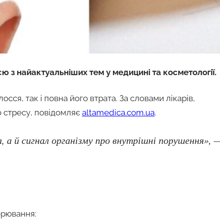
єю з найактуальніших тем у медицині та косметології.
ся, так і повна його втрата. За словами лікарів,
о стресу, повідомляє
altamedica.com.ua
.
, а й сигнал організму про внутрішні порушення», 
орювання: