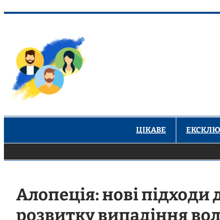
Перейти
до
вмісту
ЦІКАВЕ
ЕКСКЛЮ
Алопеція: нові підходи 
розвитку випадіння во