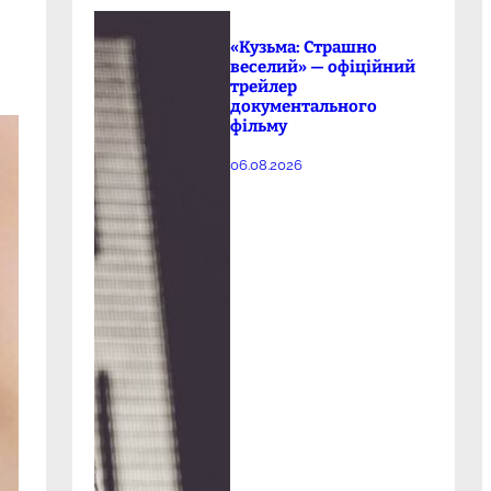
«Кузьма: Страшно
веселий» — офіційний
трейлер
документального
фільму
06.08.2026