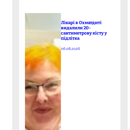
Лікарі в Охматдиті
видалили 20-
сантиметрову кісту у
підлітка
06.08.2026