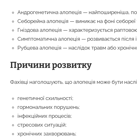
Андрогенетична алопеція — найпоширеніша, пов’
Себорейна алопеція — виникає на фоні себореї
Гніздова алопеція — характеризується раптовою
Симптоматична алопеція — розвивається після і
Рубцева алопеція — наслідок травм або хронічн
Причини розвитку
Фахівці наголошують, що алопеція може бути насл
генетичної схильності;
гормональних порушень;
інфекційних процесів;
стресових ситуацій;
хронічних захворювань;