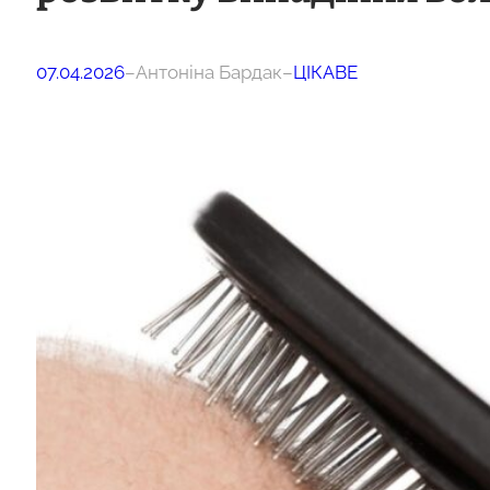
07.04.2026
–
Антоніна Бардак
–
ЦІКАВЕ