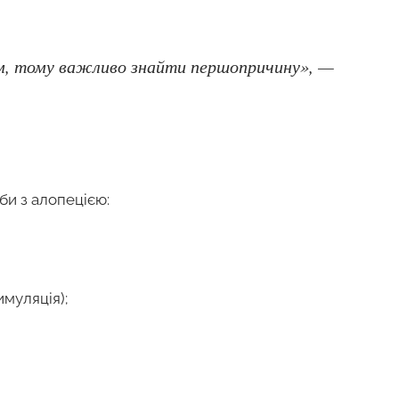
м, тому важливо знайти першопричину», —
и з алопецією:
муляція);