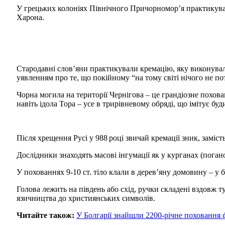
У грецьких колоніях Північного Причорномор’я практикували
Харона.
Стародавні слов’яни практикували кремацію, яку виконували
уявленням про те, що покійному “на тому світі нічого не по
Чорна могила на території Чернігова – це грандіозне похова
навіть ідола Тора – усе в трирівневому обряді, що імітує бу
Після хрещення Русі у 988 році звичай кремації зник, заміс
Дослідники знаходять масові інгумації як у курганах (поганої
У похованнях 9-10 ст. тіло клали в дерев’яну домовину – у 
Голова лежить на південь або схід, ручки складені вздовж ту
язичництва до християнських символів.
Читайте також:
У Болгарії знайшли 2200-річне поховання 