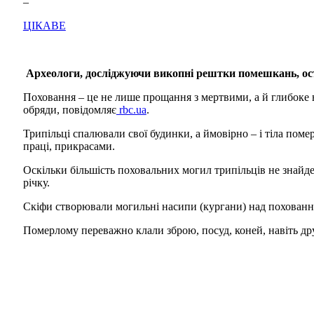
–
ЦІКАВЕ
Археологи, досліджуючи викопні рештки помешкань, оста
Поховання – це не лише прощання з мертвими, а й глибоке ві
обряди, повідомляє
rbc.ua
.
Трипільці спалювали свої будинки, а ймовірно – і тіла пом
праці, прикрасами.
Оскільки більшість поховальних могил трипільців не знайде
річку.
Скіфи створювали могильні насипи (кургани) над похованням
Померлому переважно клали зброю, посуд, коней, навіть др