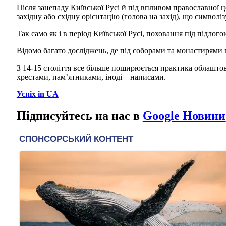
Після занепаду Київської Русі й під впливом православної ц
західну або східну орієнтацію (голова на захід), що символіз
Так само як і в період Київської Русі, поховання під підлог
Відомо багато досліджень, де під соборами та монастирями
З 14-15 століття все більше поширюється практика облаштов
хрестами, пам’ятниками, іноді – написами.
Успіх in UA
Підписуйтесь на нас в
Google Новини