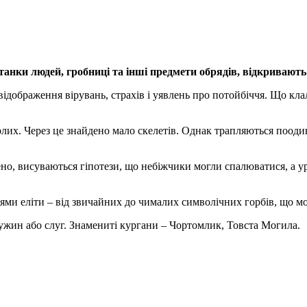
нки людей, гробниці та інші предмети обрядів, відкривають 
дображення вірувань, страхів і уявлень про потойбіччя. Що клали
ерлих. Через це знайдено мало скелетів. Однак трапляються поод
но, висуваються гіпотези, що небіжчики могли спалюватися, а у
и еліти – від звичайних до чималих символічних горбів, що мог
ужин або слуг. Знамениті кургани – Чортомлик, Товста Могила.