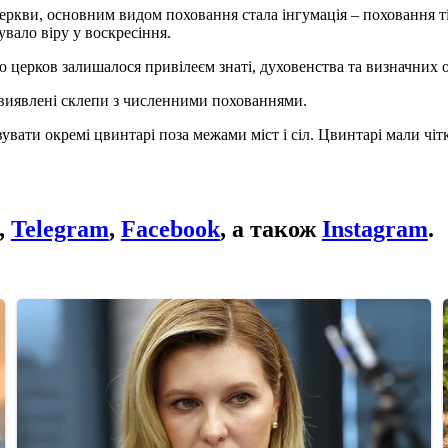
еркви, основним видом поховання стала інгумація – поховання тіл
увало віру у воскресіння.
ою церков залишалося привілеєм знаті, духовенства та визначних о
 виявлені склепи з численними похованнями.
увати окремі цвинтарі поза межами міст і сіл. Цвинтарі мали чіт
,
Telegram
,
Facebook
, а також
Instagram
.