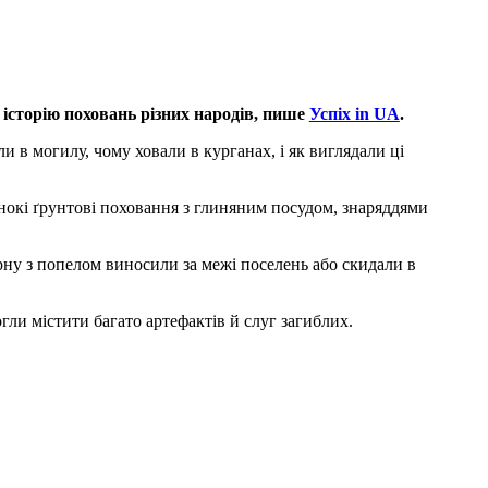
історію поховань різних народів, пише
Успіх in UA
.
 в могилу, чому ховали в курганах, і як виглядали ці
инокі ґрунтові поховання з глиняним посудом, знаряддями
рну з попелом виносили за межі поселень або скидали в
ли містити багато артефактів й слуг загиблих.