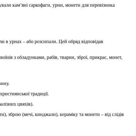
ували кам’яні саркофаги, урни, монети для перевізника
ли в урнах – або розсипали. Цей обряд відповідав
їнів з обладунками, рабів, тварин, зброї, прикрас, монет,
вину.
 християнської традиції.
алізних цвяхів).
и), зброю (мечі, кинджали), кераміку та монети – від слідів