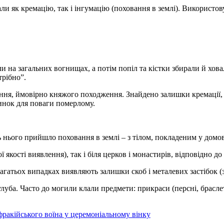
 як кремацію, так і інгумацію (поховання в землі). Використов
 на загальних вогнищах, а потім попіл та кістки збирали й хова
трібно”.
ння, ймовірно княжого походження. Знайдено залишки кремації, во
динок для поваги померлому.
ть нього прийшло поховання в землі – з тілом, покладеним у домо
 якості виявлення), так і біля церков і монастирів, відповідно до
багатьох випадках виявляють залишки скоб і металевих застібок (з
луба. Часто до могили клали предмети: прикраси (персні, браслет
фракійського воїна у церемоніальному вінку