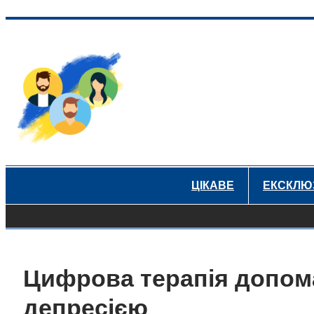
Перейти
до
вмісту
ЦІКАВЕ
ЕКСКЛЮ
Цифрова терапія допома
депресією