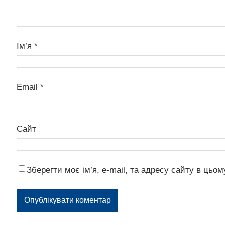
Ім’я
*
Email
*
Сайт
Зберегти моє ім’я, e-mail, та адресу сайту в цьо