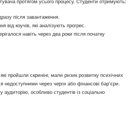
стувача протягом усього процесу. Студенти отримують:
разу після завантаження.
я від коучів, які аналізують прогрес.
ігалося навіть через два роки після початку
які пройшли скринінг, мали ризик розвитку психічних
ся недоступними через черги або фінансові бар’єри.
 аудиторію, особливо студентів із соціально