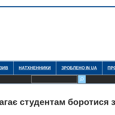
ЗИВ
НАТХНЕННИКИ
ЗРОБЛЕНО IN UA
ПР
Пошук
гає студентам боротися 