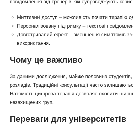
повідомлення від тренерів, які супроводжують кори
Миттєвий доступ – можливість почати терапію од
Персоналізовану підтримку – текстові повідомленн
Довготривалий ефект – зменшення симптомів збер
використання.
Чому це важливо
За даними дослідження, майже половина студентів, 
розладів. Традиційні консультації часто залишають
Натомість цифрова терапія дозволяє охопити ширшу
незахищених груп.
Переваги для університетів