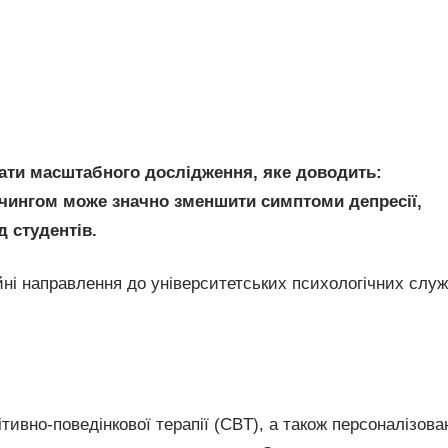
тати масштабного дослідження, яке доводить:
учингом може значно зменшити симптоми депресії,
д студентів.
ні направлення до університетських психологічних служ
ітивно-поведінкової терапії (CBT), а також персоналізова