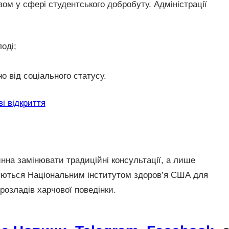
ом у сфері студентського добробуту. Адміністрації
оді;
 від соціального статусу.
ві відкриття
нна замінювати традиційні консультації, а лише
суються Національним інститутом здоров’я США для
 розладів харчової поведінки.