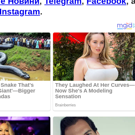
le Новини
,
Telegram
,
Facebook
, 
Instagram
.