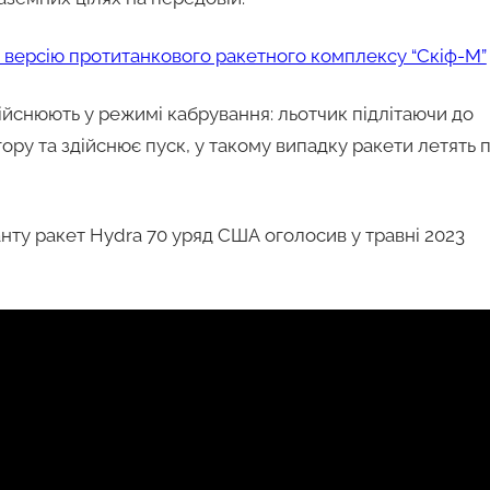
у версію протитанкового ракетного комплексу “Скіф-М”
дійснюють у режимі кабрування: льотчик підлітаючи до
вгору та здійснює пуск, у такому випадку ракети летять 
анту ракет Hydra 70 уряд США оголосив у травні 2023