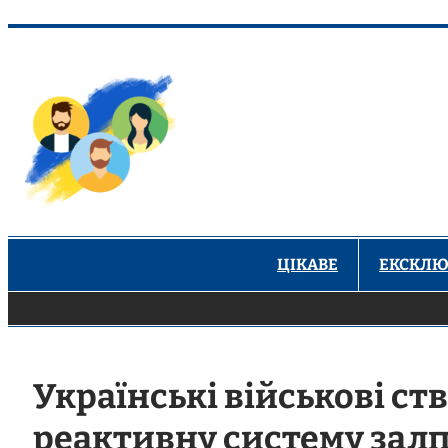
Перейти
до
вмісту
ЦІКАВЕ
ЕКСКЛЮ
Українські військові с
реактивну систему зал