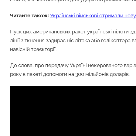
Читайте також:
Українські військові отримали нов
Пуск цих американських ракет українські пілоти з
лінії зіткнення задирає ніс літака або гелікоптера 
навісній траєкторії.
До слова, про передачу Україні некерованого варі
року в пакеті допомоги на 300 мільйонів доларів.