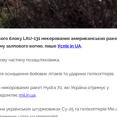
кового блоку LAU-131 некерованих американських раке
ему залпового вогню, пише
Успіх in UA
.
ову частину позашляховика.
 оснащення бойових літаків та ударних гелікоптерів.
 некерованих ракет Hydra 70, які Україна отримує у
овідомляє
mil.in.ua
.
 на українських штурмовиках Су-25 та гелікоптерів Ми-
наземних цілях на передовій.