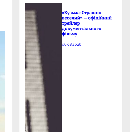
«Кузьма: Страшно
веселий» — офіційний
трейлер
документального
фільму
06.08.2026