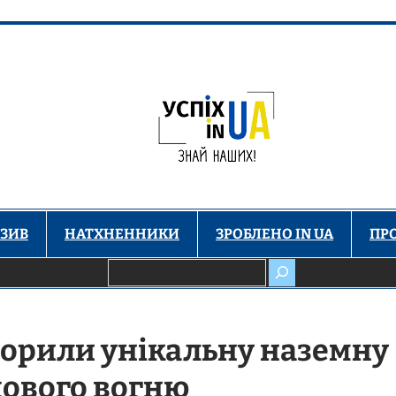
ЗИВ
НАТХНЕННИКИ
ЗРОБЛЕНО IN UA
ПР
Пошук
творили унікальну наземну
пового вогню