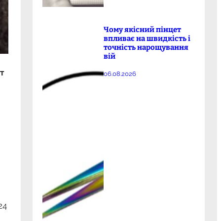
Чому якісний пінцет
впливає на швидкість і
точність нарощування
вій
т
06.08.2026
24