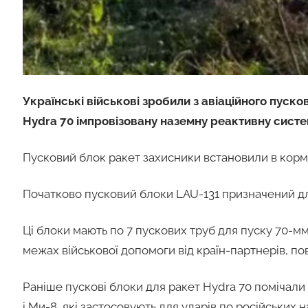
Українські військові зробили з авіаційного пус
Hydra 70 імпровізовану наземну реактивну сист
Пусковий блок ракет захисники встановили в корм
Початково пусковий блоки LAU-131 призначений для
Ці блоки мають по 7 пускових труб для пуску 70-мм
межах військової допомоги від країн-партнерів, п
Раніше пускові блоки для ракет Hydra 70 помічали
і Ми-8, які застосовують для ударів по російських 