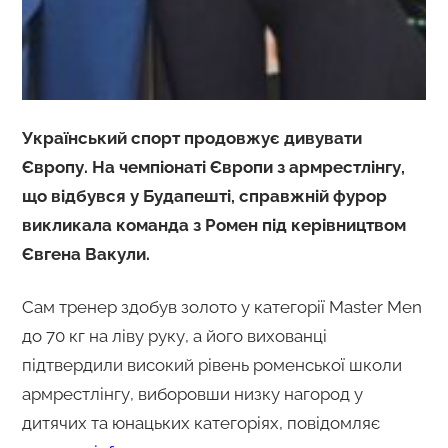
Український спорт продовжує дивувати
Європу. На чемпіонаті Європи з армрестлінгу,
що відбувся у Будапешті, справжній фурор
викликала команда з Ромен під керівництвом
Євгена Вакули.
Сам тренер здобув золото у категорії Master Men
до 70 кг на ліву руку, а його вихованці
підтвердили високий рівень роменської школи
армрестлінгу, виборовши низку нагород у
дитячих та юнацьких категоріях, повідомляє