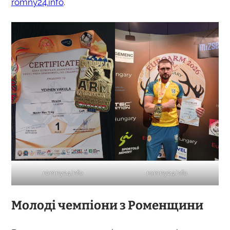
romny24.info
.
romny24.info
romny24.info
Молоді чемпіони з Роменщини