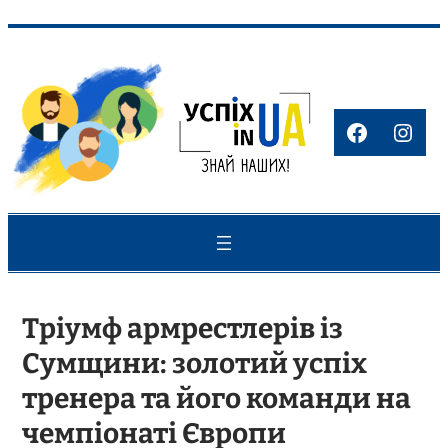
Перейти
до
вмісту
Faceboo
Inst
Тріумф армрестлерів із
Сумщини: золотий успіх
тренера та його команди на
чемпіонаті Європи