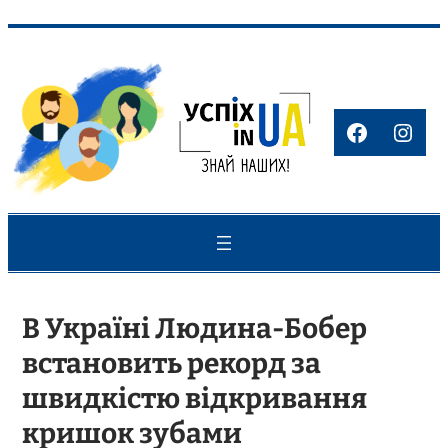
Перейти
до
вмісту
Faceboo
Inst
В Україні Людина-Бобер
встановить рекорд за
швидкістю відкривання
кришок зубами