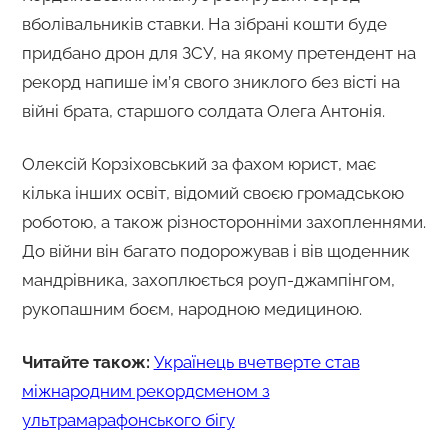
вболівальників ставки. На зібрані кошти буде
придбано дрон для ЗСУ, на якому претендент на
рекорд напише ім’я свого зниклого без вісті на
війні брата, старшого солдата Олега Антонія.
Олексій Корзіховський за фахом юрист, має
кілька інших освіт, відомий своєю громадською
роботою, а також різносторонніми захопленнями.
До війни він багато подорожував і вів щоденник
мандрівника, захоплюється роуп-джампінгом,
рукопашним боєм, народною медициною.
Читайте також:
Українець вчетверте став
міжнародним рекордсменом з
ультрамарафонського бігу