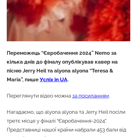
Переможець “Євробачення 2024” Nemo за
кілька днів до фіналу опублікував кавер на
пісню Jerry Heil та alyona alyona “Teresa &
Maria”, пише
Успіх in UA
.
Переглянути відео можна
за посиланням
.
Нагадаємо, що аlyona alyona та Jerry Heil посіли
третє місце у фіналі “Євробачення-2024”.
Представниці нашої країни набрали 453 бали від