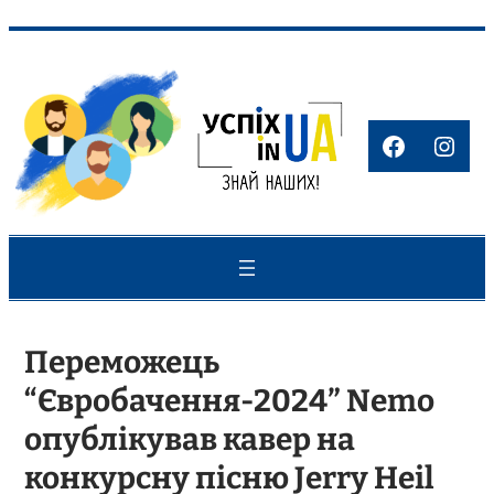
Перейти
до
вмісту
Faceboo
Inst
Переможець
“Євробачення-2024” Nemo
опублікував кавер на
конкурсну пісню Jerry Heil