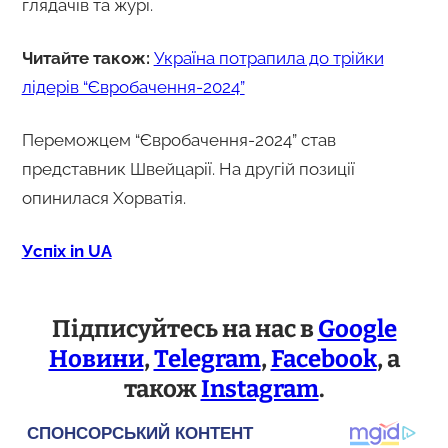
глядачів та журі.
Читайте також:
Україна потрапила до трійки
лідерів “Євробачення-2024”
Переможцем “Євробачення-2024” став
представник Швейцарії. На другій позиції
опинилася Хорватія.
Успіх in UA
Підписуйтесь на нас в
Google
Новини
,
Telegram
,
Facebook
, а
також
Instagram
.