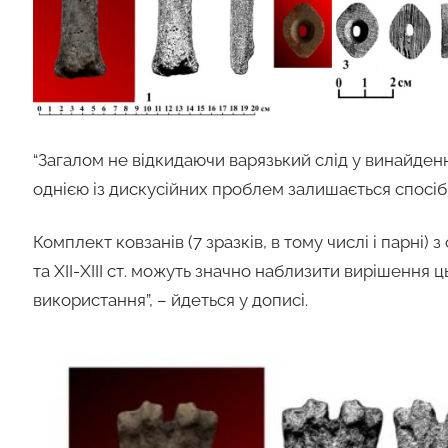
“Загалом не відкидаючи варязький слід у винайден
однією із дискусійних проблем залишається спосіб 
Комплект ковзанів (7 зразків, в тому числі і парні) з об
та ХІІ-ХІІІ ст. можуть значно наблизити вирішення 
використання”, – йдеться у дописі.