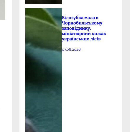
Білозубка мала в
Чорнобильському
заповіднику:
мініатюрний хижак
українських лісів
07.08.2026