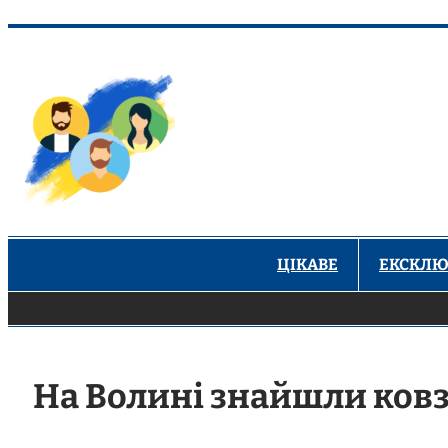
Перейти
до
вмісту
ЦІКАВЕ
ЕКСКЛЮ
На Волині знайшли ковз