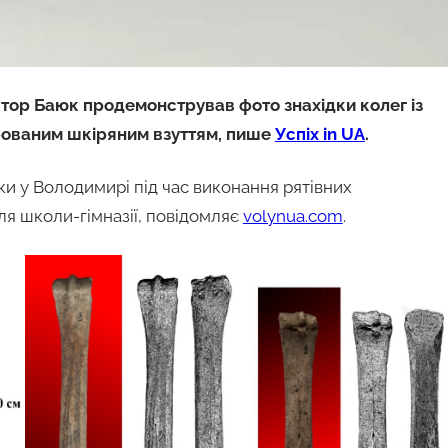
ктор Баюк продемонстрував фото знахідки колег із
аврованим шкіряним взуттям, пише
Успіх in UA
.
дки у Володимирі під час виконання рятівних
для школи-гімназії, повідомляє
volynua.com
.