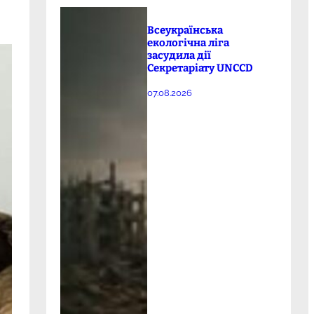
Всеукраїнська
екологічна ліга
засудила дії
Секретаріату UNCCD
07.08.2026