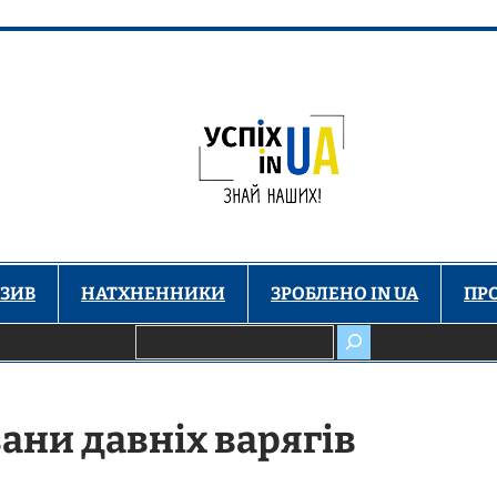
ЗИВ
НАТХНЕННИКИ
ЗРОБЛЕНО IN UA
ПР
Пошук
ани давніх варягів