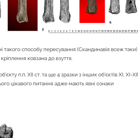
ні такого способу пересування (Скандинавія всеж таки)
кріплення ковзана до взуття.
’єкту п.п. ХІІ ст. та ще 4 зразки з інших об’єктів ХІ, ХІ-ХІ
цього цікавого питання адже мають явні ознаки