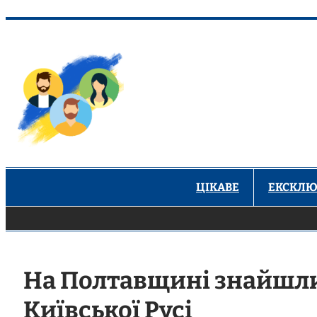
Перейти
до
вмісту
ЦІКАВЕ
ЕКСКЛЮ
На Полтавщині знайшли
Київської Русі