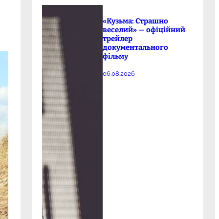
«Кузьма: Страшно
веселий» — офіційний
трейлер
документального
фільму
06.08.2026