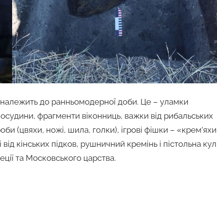
) належить до ранньомодерної доби. Це – уламки
 посудини, фрагменти віконниць, важки від рибальських
оби (цвяхи, ножі, шила, голки), ігрові фішки – «крем’яхи
і від кінських підков, рушничний кремінь і пістольна кул
ції та Московського царства.