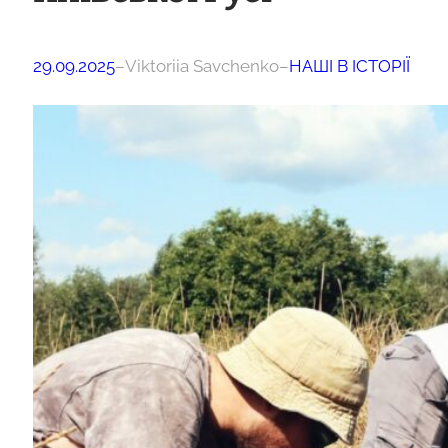
29.09.2025
–
Viktoriia Savchenko
–
НАШІ В ІСТОРІЇ