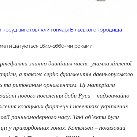
ий посуд виготовляли гончарі Більського городища
дмети датуються 1640-1660-ми роками.
артефакти значно давніших часів: уламки ліпленої
 стріли, а також серію фрагментів давньоруського
ць та ритованим орнаментом. Ці матеріали
районі нового поселення доби Руси – надзвичайно
дження козацьких фортець і невеликих укріплених
огії ранньомодерного часу. Такі об’єкти були
ції у прикордонних зонах. Котельва – показовий