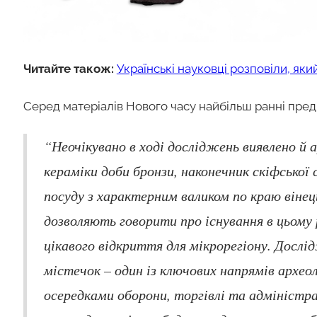
Читайте також:
Українські науковці розповіли, як
Серед матеріалів Нового часу найбільш ранні пре
“Неочікувано в ході досліджень виявлено й 
кераміки доби бронзи, наконечник скіфської
посуду з характерним валиком по краю віне
дозволяють говорити про існування в цьому 
цікавого відкриття для мікрорегіону. Дослі
містечок – один із ключових напрямів археол
осередками оборони, торгівлі та адміністра