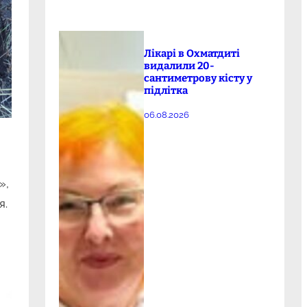
Лікарі в Охматдиті
видалили 20-
сантиметрову кісту у
підлітка
06.08.2026
»,
я.