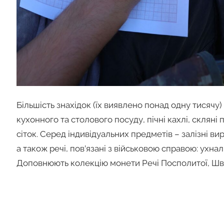
Більшість знахідок (їх виявлено понад одну тисячу
кухонного та столового посуду, пічні кахлі, скляні
сіток. Серед індивідуальних предметів – залізні вир
а також речі, пов’язані з військовою справою: ухнал
Доповнюють колекцію монети Речі Посполитої, Шве