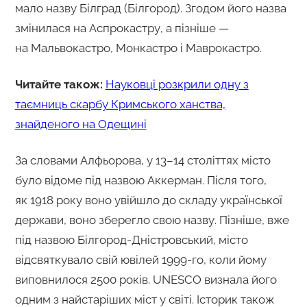
мало назву Білград (Білгород). Згодом його назва
змінилася на Аспрокастру, а пізніше —
на Мальвокастро, Монкастро і Маврокастро.
Читайте також:
Науковці розкрили одну з
таємниць скарбу Кримського ханства,
знайденого на Одещині
За словами Алфьорова, у 13–14 століттях місто
було відоме під назвою Аккерман. Після того,
як 1918 року воно увійшло до складу української
держави, воно зберегло свою назву. Пізніше, вже
під назвою Білгород-Дністровський, місто
відсвяткувало свій ювілей 1999-го, коли йому
виповнилося 2500 років. UNESCO визнала його
одним з найстаріших міст у світі. Історик також