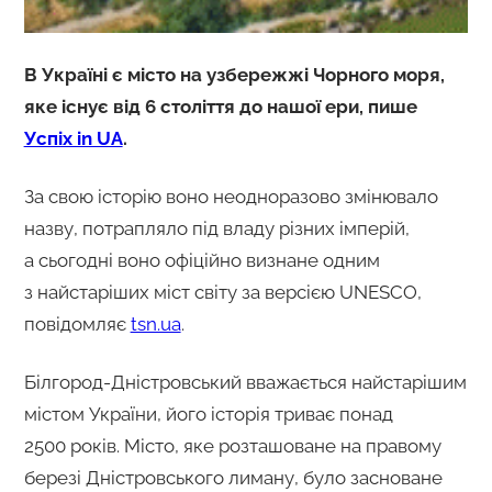
В Україні є місто на узбережжі Чорного моря,
яке існує від 6 століття до нашої ери, пише
Успіх in UA
.
За свою історію воно неодноразово змінювало
назву, потрапляло під владу різних імперій,
а сьогодні воно офіційно визнане одним
з найстаріших міст світу за версією UNESCO,
повідомляє
tsn.ua
.
Білгород-Дністровський вважається найстарішим
містом України, його історія триває понад
2500 років. Місто, яке розташоване на правому
березі Дністровського лиману, було засноване