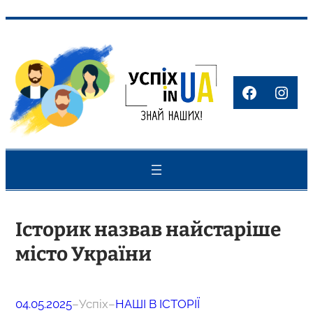
Перейти
до
вмісту
Faceboo
Inst
Історик назвав найстаріше
місто України
04.05.2025
–
Успіх
–
НАШІ В ІСТОРІЇ