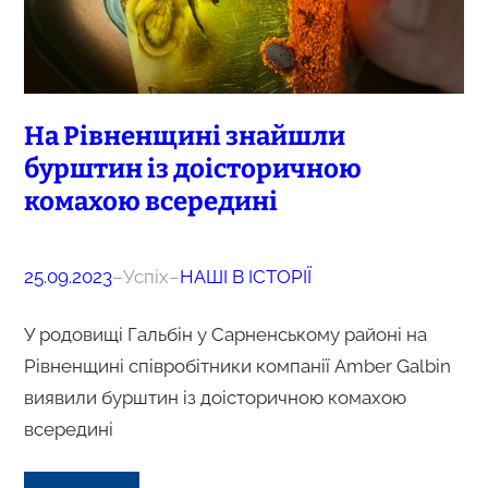
На Рівненщині знайшли
бурштин із доісторичною
комахою всередині
25.09.2023
–
Успіх
–
НАШІ В ІСТОРІЇ
У родовищі Гальбін у Сарненському районі на
Рівненщині співробітники компанії Amber Galbin
виявили бурштин із доісторичною комахою
всередині