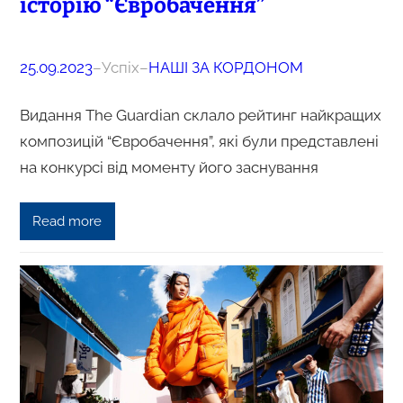
історію “Євробачення”
25.09.2023
–
Успіх
–
НАШІ ЗА КОРДОНОМ
Видання The Guardian склало рейтинг найкращих
композицій “Євробачення”, які були представлені
на конкурсі від моменту його заснування
Read more