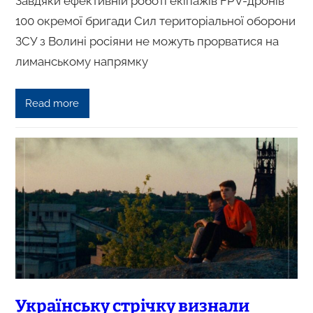
Завдяки ефективній роботі екіпажів FPV-дронів
100 окремої бригади Сил територіальної оборони
ЗСУ з Волині росіяни не можуть прорватися на
лиманському напрямку
Read more
Українську стрічку визнали