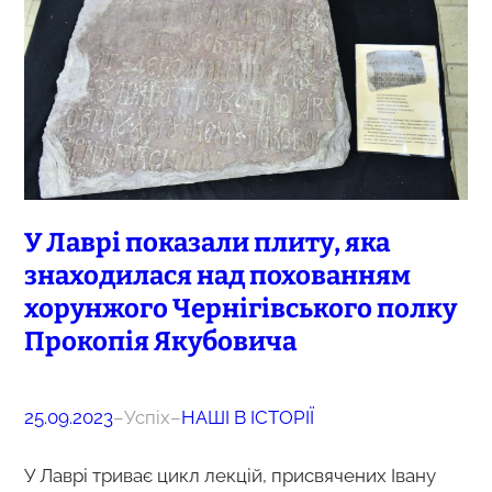
У Лаврі показали плиту, яка
знаходилася над похованням
хорунжого Чернігівського полку
Прокопія Якубовича
25.09.2023
–
Успіх
–
НАШІ В ІСТОРІЇ
У Лаврі триває цикл лекцій, присвячених Івану