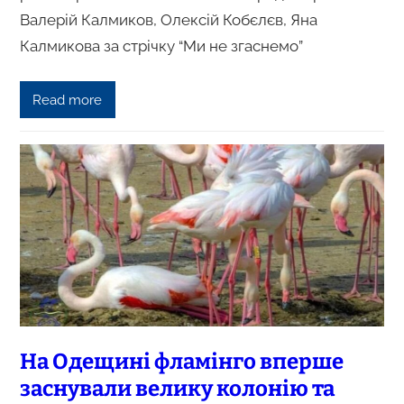
Валерій Калмиков, Олексій Кобєлєв, Яна
Калмикова за стрічку “Ми не згаснемо”
Read more
На Одещині фламінго вперше
заснували велику колонію та