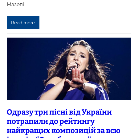
Мазепі
Read more
Одразу три пісні від України
потрапили до рейтингу
найкращих композицій за всю