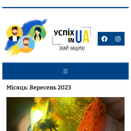
Перейти
до
вмісту
Faceboo
Inst
Місяць:
Вересень 2023