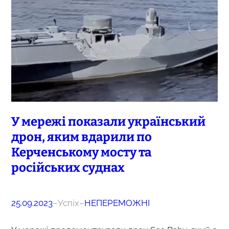
У мережі показали український
дрон, яким вдарили по
Керченському мосту та
російських суднах
25.09.2023
–
Успіх
–
НЕПЕРЕМОЖНІ