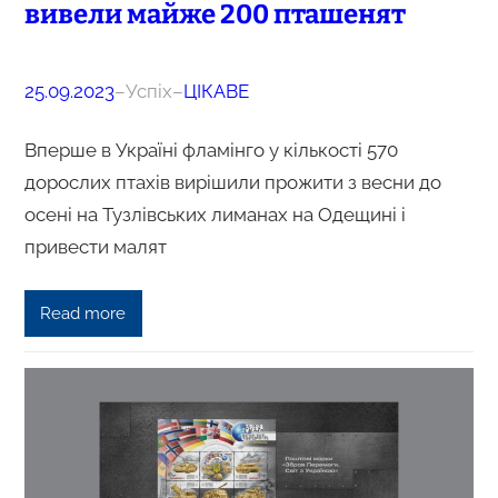
вивели майже 200 пташенят
25.09.2023
–
Успіх
–
ЦІКАВЕ
Вперше в Україні фламінго у кількості 570
дорослих птахів вирішили прожити з весни до
осені на Тузлівських лиманах на Одещині і
привести малят
Read more