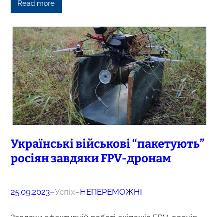
Read more
Українські військові “пакетують”
росіян завдяки FPV-дронам
25.09.2023
–
Успіх
–
НЕПЕРЕМОЖНІ