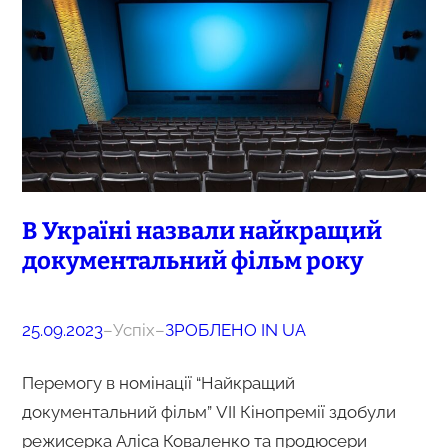
В Україні назвали найкращий
документальний фільм року
25.09.2023
–
Успіх
–
ЗРОБЛЕНО IN UA
Перемогу в номінації “Найкращий
документальний фільм” VII Кінопремії здобули
режисерка Аліса Коваленко та продюсери