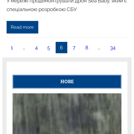
У мережі продемонтрували дрон Sea Baby, який є
спеціальною розробкою СБУ
Read more
1
…
4
5
6
7
8
…
34
НОВЕ