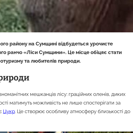
кого району на Сумщині відбудеться урочисте
ого ранчо «Ліси Сумщини». Це місце обіцяє стати
котуризму та любителів природи.
природи
зноманітних мешканців лісу: граційних оленів, диких
Гості матимуть можливість не лише спостерігати за
яє
Цукр
. Це створює особливу атмосферу близькості до