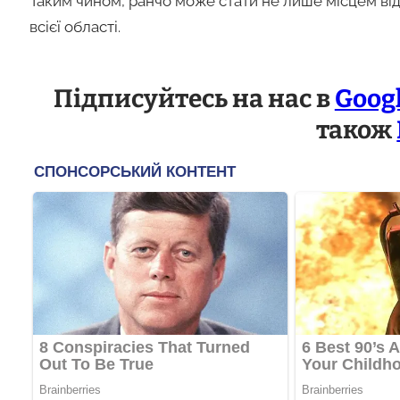
Таким чином, ранчо може стати не лише місцем ві
всієї області.
Підписуйтесь на нас в
Goog
також