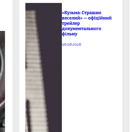
«Кузьма: Страшно
веселий» — офіційний
трейлер
документального
фільму
06.08.2026