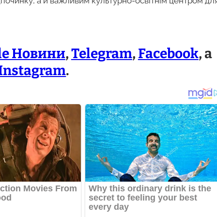
дпочинку, а й важливим культурно-освітнім центром дл
le Новини
,
Telegram
,
Facebook
, а
Instagram
.