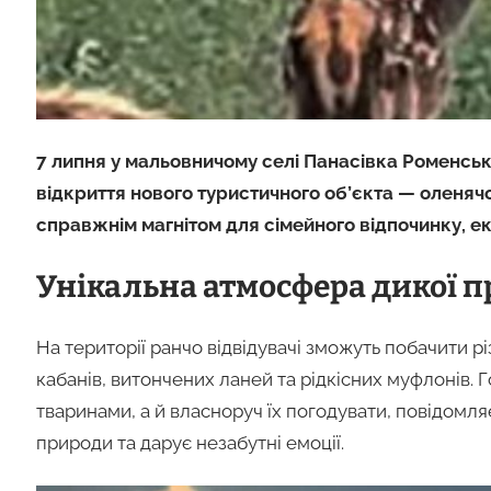
7 липня у мальовничому селі Панасівка Роменсь
відкриття нового туристичного об’єкта — оленяч
справжнім магнітом для сімейного відпочинку, е
Унікальна атмосфера дикої 
На території ранчо відвідувачі зможуть побачити рі
кабанів, витончених ланей та рідкісних муфлонів. 
тваринами, а й власноруч їх погодувати, повідомл
природи та дарує незабутні емоції.