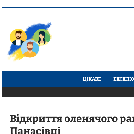
Перейти
до
вмісту
ЦІКАВЕ
ЕКСКЛЮ
Відкриття оленячого ра
Панасівці