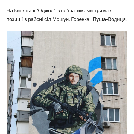
На Київщині “Оджос” із побратимами тримав
позиції в районі сіл Мощун, Горенка і Пуща-Водиця.