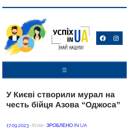
Перейти
до
вмісту
Faceboo
Inst
У Києві створили мурал на
честь бійця Азова “Оджоса”
17.09.2023
–
Успіх
–
ЗРОБЛЕНО IN UA