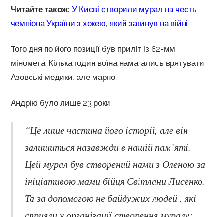
Читайте також:
У Києві створили мурал на честь
чемпіона України з хокею, який загинув на війні
Того дня по його позиції був приліт із 82-мм
міномета. Кілька годин воїна намагались врятувати
Азовські медики, але марно.
Андрію було лише 23 роки.
“Це лише частина його історії, але він
залишиться назавжди в нашій пам’яті.
Цей мурал був створений нами з Оленою за
ініціативою мами бійця Світлани Лисенко.
Та за допомогою не байдужих людей , які
сприяли у організації створення муралу: