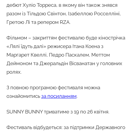
дебют Хуліо Торреса, в якому він також знявся
разом із Тільдою Свінтон, Ізабеллою Росселліні,
Гретою Лі та репером RZA.
Фільмом – закриттям фестивалю буде кінострічка
«Лялі їдуть далі» режисера Ітана Коена з
Маргарет Квеллі, Педро Паскалем, Меттом
Деймоном та Джеральдін Вісванатан у головних
ролях.
З повною програмою фестиваля можна
ознайомитись
за посиланням
.
SUNNY BUNNY триватиме з 19 по 26 квітня.
Фестиваль відбудеться: за підтримки Державного