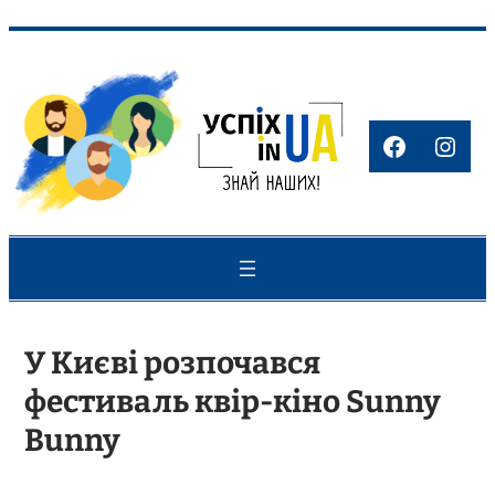
Перейти
до
вмісту
Faceboo
Inst
У Києві розпочався
фестиваль квір-кіно Sunny
Bunny