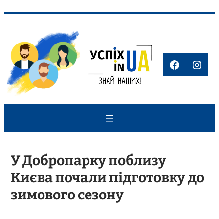
Перейти
до
вмісту
Faceboo
Inst
У Добропарку поблизу
Києва почали підготовку до
зимового сезону