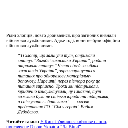
Рідні хлопців, довго добивалися, щоб загиблих визнали
військовослужбовцями. Адже тоді, вони не були офіційно
військовослужбовцями.
“Ті хлопці, що загинули тут, отримали
статус “Загиблі захисники України”, родини
отримали статус “Члени сімей загиблих
захисників України”, зараз вирішується
питання про одноразову матеріальну
допомогу. Нарешті, через півтора року це
питання вирішено. Трохи ми підтримали,
юридично консультували, ну і знаєте, тут
важлива була не стільки юридична підтримка,
а спілкування з батьками”, — сказав
представник ГО “Сім’я героїв” Вадим
Дубодєлов.
Читайте також:
У Києві з’явилося квіткове панно,
присвячене Герою України “Да Вінчі”