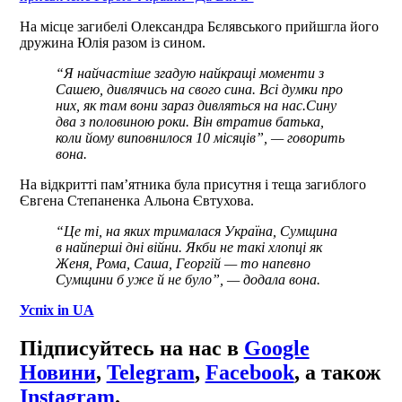
На місце загибелі Олександра Бєлявського прийшгла його
дружина Юлія разом із сином.
“Я найчастіше згадую найкращі моменти з
Сашею, дивлячись на свого сина. Всі думки про
них, як там вони зараз дивляться на нас.Сину
два з половиною роки. Він втратив батька,
коли йому виповнилося 10 місяців”, — говорить
вона.
На відкритті пам’ятника була присутня і теща загиблого
Євгена Степаненка Альона Євтухова.
“Це ті, на яких трималася Україна, Сумщина
в найперші дні війни. Якби не такі хлопці як
Женя, Рома, Саша, Георгій — то напевно
Сумщини б уже й не було”, — додала вона.
Успіх in UA
Підписуйтесь на нас в
Google
Новини
,
Telegram
,
Facebook
, а також
Instagram
.