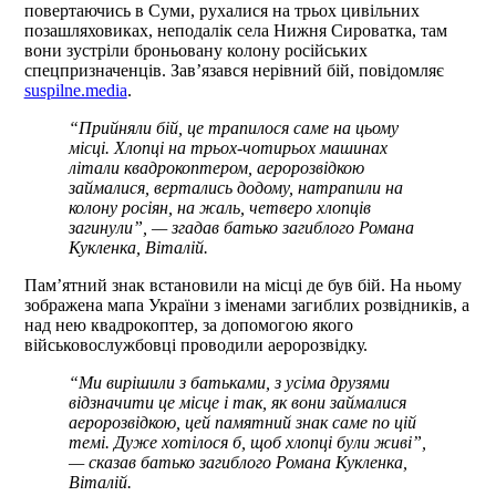
повертаючись в Суми, рухалися на трьох цивільних
позашляховиках, неподалік села Нижня Сироватка, там
вони зустріли броньовану колону російських
спецпризначенців. Зав’язався нерівний бій, повідомляє
suspilne.media
.
“Прийняли бій, це трапилося саме на цьому
місці. Хлопці на трьох-чотирьох машинах
літали квадрокоптером, аеророзвідкою
займалися, вертались додому, натрапили на
колону росіян, на жаль, четверо хлопців
загинули”, — згадав батько загиблого Романа
Кукленка, Віталій.
Пам’ятний знак встановили на місці де був бій. На ньому
зображена мапа України з іменами загиблих розвідників, а
над нею квадрокоптер, за допомогою якого
військовослужбовці проводили аеророзвідку.
“Ми вирішили з батьками, з усіма друзями
відзначити це місце і так, як вони займалися
аеророзвідкою, цей памятний знак саме по цій
темі. Дуже хотілося б, щоб хлопці були живі”,
— сказав батько загиблого Романа Кукленка,
Віталій.