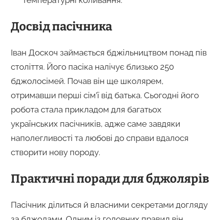
Досвід пасічника
Іван Доскоч займається бджільництвом понад пів
століття. Його пасіка налічує близько 250
бджолосімей. Почав він ще школярем,
отримавши перші сім’ї від батька. Сьогодні його
робота стала прикладом для багатьох
українських пасічників, адже саме завдяки
наполегливості та любові до справи вдалося
створити нову породу.
Практичні поради для бджолярів
Пасічник ділиться й власними секретами догляду
за бджолами. Одним із головних правил він