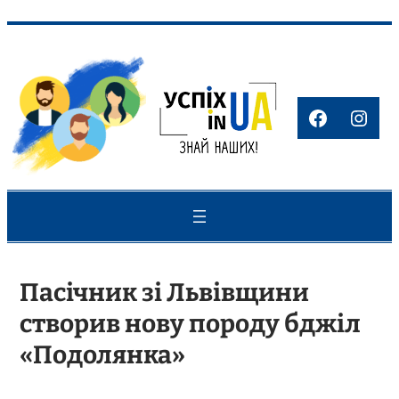
Перейти
до
вмісту
Faceboo
Inst
Пасічник зі Львівщини
створив нову породу бджіл
«Подолянка»