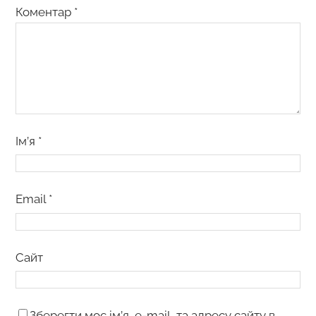
Коментар
*
Ім’я
*
Email
*
Сайт
Зберегти моє ім’я, e-mail, та адресу сайту в